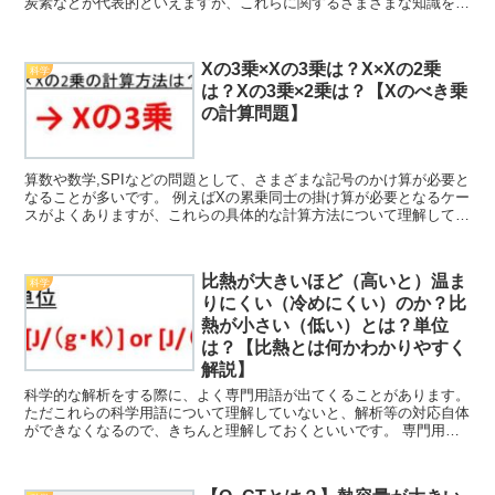
炭素などが代表的といえますが、これらに関するさまざまな知識を身
に着けておくといいです。 中でもここでは「水や二酸化炭...
Xの3乗×Xの3乗は？X×Xの2乗
科学
は？Xの3乗×2乗は？【Xのべき乗
の計算問題】
算数や数学,SPIなどの問題として、さまざまな記号のかけ算が必要と
なることが多いです。 例えばXの累乗同士の掛け算が必要となるケー
スがよくありますが、これらの具体的な計算方法について理解してい
ますか。 ここでは中でも、「Xの3乗×Xの3乗の...
比熱が大きいほど（高いと）温ま
科学
りにくい（冷めにくい）のか？比
熱が小さい（低い）とは？単位
は？【比熱とは何かわかりやすく
解説】
科学的な解析をする際に、よく専門用語が出てくることがあります。
ただこれらの科学用語について理解していないと、解析等の対応自体
ができなくなるので、きちんと理解しておくといいです。 専門用語
の中でも「比熱」というものがあり、ここではこの「比熱...