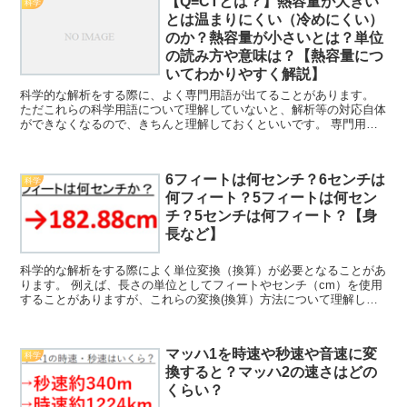
【Q=CTとは？】熱容量が大きい
科学
とは温まりにくい（冷めにくい）
のか？熱容量が小さいとは？単位
の読み方や意味は？【熱容量につ
いてわかりやすく解説】
科学的な解析をする際に、よく専門用語が出てることがあります。
ただこれらの科学用語について理解していないと、解析等の対応自体
ができなくなるので、きちんと理解しておくといいです。 専門用語
の中でも「熱容量」というものがあり、ここではこの「熱容...
6フィートは何センチ？6センチは
科学
何フィート？5フィートは何セン
チ？5センチは何フィート？【身
長など】
科学的な解析をする際によく単位変換（換算）が必要となることがあ
ります。 例えば、長さの単位としてフィートやセンチ（cm）を使用
することがありますが、これらの変換(換算）方法について理解して
いますか。 ここでは、これらフィートとセンチメートル...
マッハ1を時速や秒速や音速に変
科学
換すると？マッハ2の速さはどの
くらい？