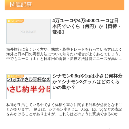
関連記事
4万ユーロや4万5000ユーロは日
暮らしの知恵
本円でいくら（何円）か【両替・
変換】
海外旅行に良くいく方や、株式・為替トレードを行っている方はよく
海外と日本円の両替方法について知りたい場合がよくあるでしょう。
中でもユーロ（＄）と日本円の両替・変換方法は特にニーズが高いた
め、理解しておくといいです。 ここでは、特に4万ユー...
シナモン0.6gや1gは小さじ何杯分
暮らしの知恵
か？シナモン3グラムはどのくら
いの量か？
私達が生活している中でよく体積や重さに関する計算が必要となるこ
とがあります。 例えば、シナモン小さじ1、0.6g、1g、3gなどの表記
をみかけることがありますが、これらはどのように変換できるのか理
解していますか。 ここでは「シナモン0.6g...