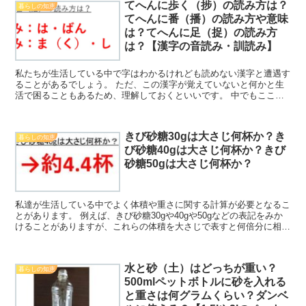
てへんに歩く（捗）の読み方は？
暮らしの知恵
てへんに番（播）の読み方や意味
は？てへんに足（捉）の読み方
は？【漢字の音読み・訓読み】
私たちが生活している中で字はわかるけれども読めない漢字と遭遇す
ることがあるでしょう。 ただ、この漢字が覚えていないと何かと生
活で困ることもあるため、理解しておくといいです。 中でもここで
は「てへんに歩く（捗）の読み方は？てへんに番（播）の読...
きび砂糖30gは大さじ何杯か？き
暮らしの知恵
び砂糖40gは大さじ何杯か？きび
砂糖50gは大さじ何杯か？
私達が生活している中でよく体積や重さに関する計算が必要となるこ
とがあります。 例えば、きび砂糖30gや40gや50gなどの表記をみか
けることがありますが、これらの体積を大さじで表すと何倍分に相当
するのか理解していますか。 ここでは「きび砂糖...
水と砂（土）はどっちが重い？
暮らしの知恵
500mlペットボトルに砂を入れる
と重さは何グラムくらい？ダンベ