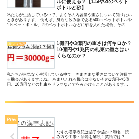
ルに使える？【1.5lや2lのペット
ボトルと砂】
私たちが生活している中で、よくその内容量や重さについて知りたい
ときがあります。 例えば、身近な飲み物である500mlペットボトルや
1.5lペットボトル、2lのペットボトルなどに砂を入れた場合、その重
量は何キロ（何kg）くらいになるのか理解し...
1億円や3億円の重さは何キロか？
暮らしの知恵
10億円や1兆円の札束の重さはい
くらなのか？
私たちが何気なく生活している中で、さまざまな重さについて注目す
る機会がありますよね。 あまりふれる機会は少ないもの1億円や3億
円、10億円などの札束をドラマなどでをみかけることがあります
が、これらの重量は何g（何kg）なのか理解していますか...
なすの漢字表記は茄子や茄か？和名・読
み方や由来・語源を解説！英語では？