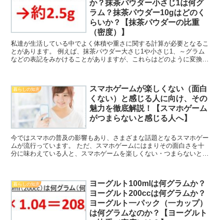
か？抹茶パウダー小さじ1は何グ
ラム？抹茶パウダー10gはどのく
らいか？【抹茶パウダーの比重
（密度）】
私達が生活している中でよく体積や重さに関する計算が必要となるこ
とがあります。 例えば、抹茶パウダー大さじ1や小さじ1、～グラム
などの表記をみかけることがありますが、これらはどのように変換で
きるのか理解していますか。 ここでは「抹茶パウダー大...
スマホゲームが楽しくない（面白
暮らしの知恵
くない）と感じる人に向け、その
魅力を徹底解説！【スマホゲーム
がつまらないと感じる人へ】
今ではスマホの普及の影響もあり、さまざまな話題となるスマホゲー
ムが流行っています。 ただ、スマホゲームにはまりその面白さを十
分に味わえている人と、スマホゲームを楽しくない・つまらないと感
じる人に2極化しているようにも感じます。 せっかくの人...
ヨーグルト100mlは何グラムか？
暮らしの知恵
ヨーグルト200ccは何グラムか？
ヨーグルト一パック（一カップ）
は何グラムなのか？【ヨーグルト