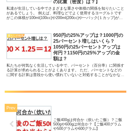
の比重（密度）は？】
私達が生活している中でさまざまな重さや体積の関係を知りたいこと
があるでしょう。 例えば、料理などでよく使用するヨーグルトです
がこの体積が100ml(100cc)や200ml(200cc)や一パック(１カップ)が何
グラム（何g）に相当するのか...
950円の25%アップは？1000円の
暮らしの知恵
25パーセント増しはいくら？
1050円の25パーセントアップは
何円？1150円の25%アップの金
額は？
私たちが何気なく生活している中で、パーセント（百分率）に関係す
る計算が求められることがよくあります。 ただ、パーセントなどの
に関する計算は普段から使い慣れていないと対処することがなかなか
難しいです。そのため、％表記の数値の扱いに慣れておくこ...
ご飯400gは何合か（炊いたご飯）？ご飯
500gや600gは何合か？【ご飯400グラム
や500グラムや600グラム】