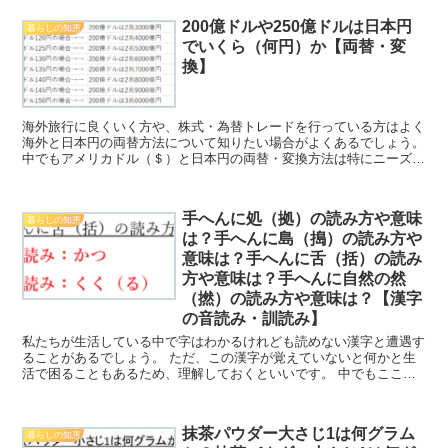
200億ドルや250億ドルは日本円
暮らしの知恵
でいくら（何円）か【両替・変
換】
海外旅行に良くいく方や、株式・為替トレードを行っている方はよく
海外と日本円の両替方法について知りたい場合がよくあるでしょう。
中でもアメリカドル（＄）と日本円の両替・変換方法は特にニーズが
高いため、理解しておくといいです。 ここでは、特に2...
手へんに処（拠）の読み方や意味
暮らしの知恵
は？手へんに島（搗）の読み方や
意味は？手へんに舌（括）の読み
方や意味は？手へんに自然の然
（撚）の読み方や意味は？【漢字
の音読み・訓読み】
私たちが生活している中で字はわかるけれども読めない漢字と遭遇す
ることがあるでしょう。 ただ、この漢字が覚えていないと何かと生
活で困ることもあるため、理解しておくといいです。 中でもここで
は手へんに処（拠）の読み方や意味は？手へんに島（搗）の...
抹茶パウダー大さじ1は何グラム
暮らしの知恵