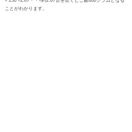
÷ 150 =2.67・・=約2.67合を炊くとご飯800グラムとなる
ことがわかります。