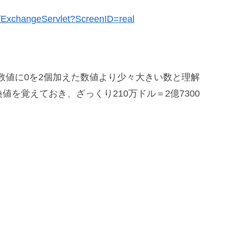
x/ExchangeServlet?ScreenID=real
数値に0を2個加えた数値より少々大きい数と理解
値を覚えておき、ざっくり210万ドル＝2億7300
。