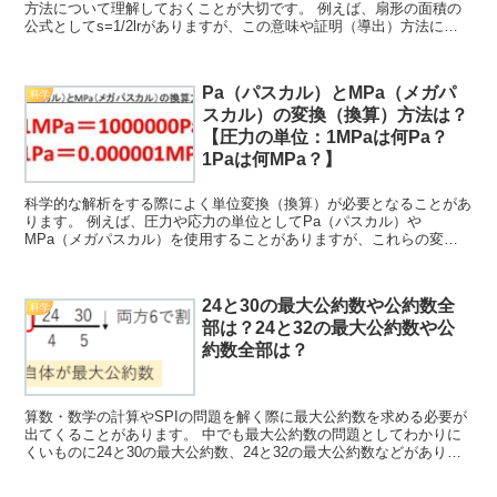
方法について理解しておくことが大切です。 例えば、扇形の面積の
公式としてs=1/2lrがありますが、この意味や証明（導出）方法につ
いて理解していますか。 ここでは、この扇形の面積...
Pa（パスカル）とMPa（メガパ
科学
スカル）の変換（換算）方法は？
【圧力の単位：1MPaは何Pa？
1Paは何MPa？】
科学的な解析をする際によく単位変換（換算）が必要となることがあ
ります。 例えば、圧力や応力の単位としてPa（パスカル）や
MPa（メガパスカル）を使用することがありますが、これらの変換
(換算）方法について理解していますか。 ここでは、これら「...
24と30の最大公約数や公約数全
科学
部は？24と32の最大公約数や公
約数全部は？
算数・数学の計算やSPIの問題を解く際に最大公約数を求める必要が
出てくることがあります。 中でも最大公約数の問題としてわかりに
くいものに24と30の最大公約数、24と32の最大公約数などがありま
すが、これらの解き方について理解していますか。...