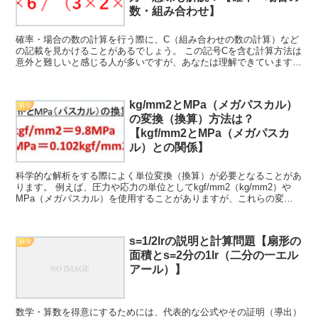
数・組み合わせ】
確率・場合の数の計算を行う際に、C（組み合わせの数の計算）など
の記載を見かけることがあるでしょう。 この記号Cを含む計算方法は
意外と難しいと感じる人が多いですが、あなたは理解できています
か。 ここでは、このCを含んだ組み合わせの順列の計算方...
kg/mm2とMPa（メガパスカル）
科学
の変換（換算）方法は？
【kgf/mm2とMPa（メガパスカ
ル）との関係】
科学的な解析をする際によく単位変換（換算）が必要となることがあ
ります。 例えば、圧力や応力の単位としてkgf/mm2（kg/mm2）や
MPa（メガパスカル）を使用することがありますが、これらの変換
(換算）方法について理解していますか。 ここ...
s=1/2lrの説明と計算問題【扇形の
科学
面積とs=2分の1lr（二分の一エル
アール）】
数学・算数を得意にするためには、代表的な公式やその証明（導出）