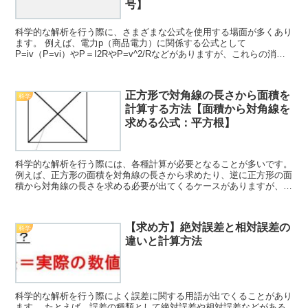
号】
科学的な解析を行う際に、さまざまな公式を使用する場面が多くあり
ます。 例えば、電力p（商品電力）に関係する公式として
P=iv（P=vi）やP＝I2RやP=v^2/Rなどがありますが、これらの消費
電力に関する公式は計算においてどのように使うべ...
正方形で対角線の長さから面積を
科学
計算する方法【面積から対角線を
求める公式：平方根】
科学的な解析を行う際には、各種計算が必要となることが多いです。
例えば、正方形の面積を対角線の長さから求めたり、逆に正方形の面
積から対角線の長さを求める必要が出てくるケースがありますが、こ
のような場合はどのように対処するといいのでしょうか。...
【求め方】絶対誤差と相対誤差の
科学
違いと計算方法
科学的な解析を行う際によく誤差に関する用語が出でくることがあり
ます。 たとえば、誤差の種類として絶対誤差や相対誤差などがある