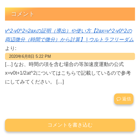
コメント
v^2-v0^2=2axの証明（導出）や使い方【2ax=v^2-v0^2の
両辺微分（時間で微分）から計算】 | ウルトラフリーダム
より:
2020年6月8日 5:22 PM
[…] なお、時間の項を含む場合の等加速度運動の公式
x=v0t+1/2at^2についてはこちらで記載しているので参考
にしてみてください。 […]
返信
コメントを書き込む