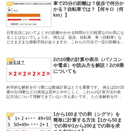
車で25分の距離は？徒歩で何分か
科学
かる？自転車では？【何キロ（何
km）】
日常生活においてよくその距離やかかる時間がどの程度なのか気にな
ることはないでしょうか。 例えば、徒歩、自転車、車（自動車）な
どさまざまな移動手段がありますが、これらの方法で一定の距離を移
動した際にかかる時間はどのように変化してくるのでしょう...
2の10乗の計算や表示（パソコン
科学
や電卓）や読み方を解説！2の9乗
についても
科学的な解析を行う際には数値計算はとても重要です。 例えば2の10
乗や2の9乗などの表現は意外とややこしく、これらの計算方法や表
記方法について理解できていない方も多いです。 ただ各解析を行う
ためにはこれらの計算の理解が必須であり、中でもここ...
1から100までの和（シグマ）を
科学
簡単に計算する方法【1から50ま
での和や1から200までの和を求