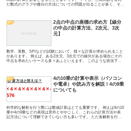
だ数式のグラフや微分の方法についての問題が出ることが多く、その
解法について理解しておくといいです。 ここでは、この三...
2点の中点の座標の求め方【線分
科学
の中点の計算方法、2次元、3次
元】
数学、算数、SPIなどの試験において、様々な計算が求められること
があります。 例えば、ある2次元、3次元での線分がある場合にその
中点を求めたいケースも多々あふといえます。 このような状況下で
はどう計算していけばいいのか理解していますか。 こ...
4の10乗の計算や表示（パソコン
科学
や電卓）や読み方を解説！4の9乗
についても
科学的な解析を行う際には数値計算はとても重要です。 例えば4の10
乗や4の9乗などの表現は意外とややこしく、これらの計算方法や表
記方法について理解できていない方も多いです。 ただ各解析を行う
ためにはこれらの計算の理解が必須であり、中でもここ...