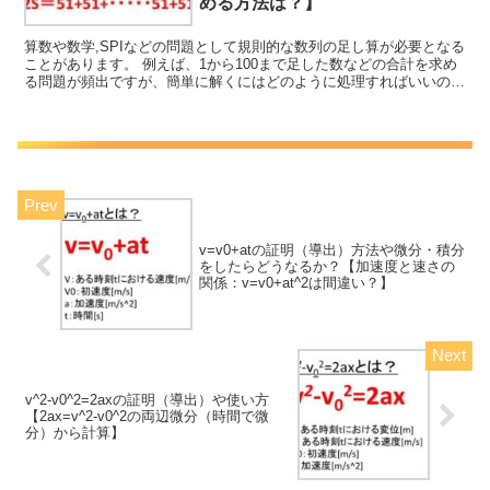
める方法は？】
算数や数学,SPIなどの問題として規則的な数列の足し算が必要となる
ことがあります。 例えば、1から100まで足した数などの合計を求め
る問題が頻出ですが、簡単に解くにはどのように処理すればいいのか
理解していますか。 ここでは、1から100まで...
v=v0+atの証明（導出）方法や微分・積分
をしたらどうなるか？【加速度と速さの
関係：v=v0+at^2は間違い？】
v^2-v0^2=2axの証明（導出）や使い方
【2ax=v^2-v0^2の両辺微分（時間で微
分）から計算】