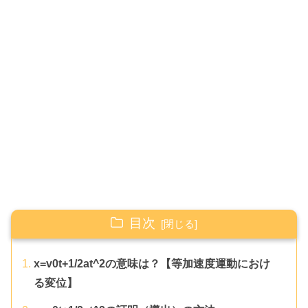
目次
x=v0t+1/2at^2の意味は？【等加速度運動におけ
る変位】