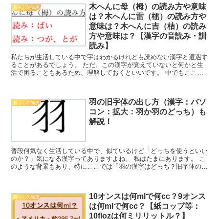
木へんに母（栂）の読み方や意味
暮らしの知恵
は？木へんに雷（檑）の読み方や
意味は？木へんに吉（桔）の読み
方や意味は？【漢字の音読み・訓
読み】
私たちが生活している中で字はわかるけれども読めない漢字と遭遇す
ることがあるでしょう。 ただ、この漢字が覚えていないと何かと生
活で困ることもあるため、理解しておくといいです。 中でもここで
は「木へんに母（栂）の読み方や意味は？木へんに雷（檑）...
羽の旧字体の出し方（漢字：パソ
暮らしの知恵
コン：拡大：羽か羽のどっち）も
解説！
普段何気なく生活している中で、似ているけど「どっちを使うといい
のか？」気になる漢字ってありますよね。 私はたまにあります。 こ
のような背景もあり、特にここでは「羽の漢字はどっち？旧字体の出
し方（パソコン：拡大：羽か羽か）も解説！」について、...
10オンスは何mlで何cc？9オンス
暮らしの知恵
は何mlで何cc？【紙コップ等：
10flozは何ミリリットル？】