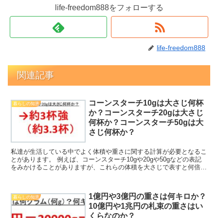
life-freedom888をフォローする
life-freedom888
関連記事
コーンスターチ10gは大さじ何杯
暮らしの知恵
か？コーンスターチ20gは大さじ
何杯か？コーンスターチ50gは大
さじ何杯か？
私達が生活している中でよく体積や重さに関する計算が必要となるこ
とがあります。 例えば、コーンスターチ10gや20gや50gなどの表記
をみかけることがありますが、これらの体積を大さじで表すと何倍分
に相当するのか理解していますか。 ここでは「コ...
1億円や3億円の重さは何キロか？
暮らしの知恵
10億円や1兆円の札束の重さはい
くらなのか？