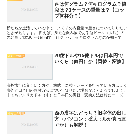
さは何グラム？何キログラム？値
段は？1ケースの重量は？【コッ
プ何杯分？】
私たちが生活している中で、よくその内容量や重さについて知りたい
ときがあります。 例えば、身近な飲み物である瓶ビール（大瓶）の
内容量は1本あたり何mlで、何グラム、何キログラムなのか知ってい
ますか。 ここでは、この大瓶サイズのビールの1本の重...
20億ドルや15億ドルは日本円で
暮らしの知恵
いくら（何円）か【両替・変換】
海外旅行に良くいく方や、株式・為替トレードを行っている方はよく
海外と日本円の両替方法について知りたい場合がよくあるでしょう。
中でもアメリカドル（＄）と日本円の両替・変換方法は特にニーズが
高いため、理解しておくといいです。 ここでは、特に2...
西の漢字はどっち？旧字体の出し
暮らしの知恵
方（パソコン：拡大：ルか真っ直
ぐか）も解説！