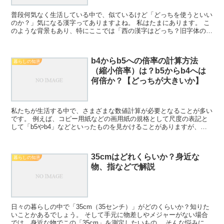
普段何気なく生活している中で、似ているけど「どっちを使うといい
のか？」気になる漢字ってありますよね。 私はたまにあります。 こ
のような背景もあり、特にここでは「西の漢字はどっち？旧字体の出
し方（パソコン：拡大：ルか真っ直ぐか）も解説！」につ...
b4からb5への倍率の計算方法
暮らしの知恵
（縮小倍率）は？b5からb4へは
何倍か？【どっちが大きいか】
私たちが生活する中で、さまざまな数値計算が必要となることが多い
です。 例えば、コピー用紙などの画用紙の規格として尺度の表記と
して「b5やb4」などといったものを見かけることがありますが、こ
れらはどのようなことを意味しておりお互いどう変換（換...
35cmはどれくらいか？身近な
暮らしの知恵
物、指などで解説
日々の暮らしの中で「35cm（35センチ）」がどのくらいか？知りた
いことかあるでしょう。 そして手元に物差しやメジャーがない場合
では、身近な物でこの「35cm」を測定したいもの。 そんな悩みに応