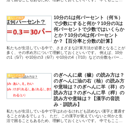
は「魚へんに虚（鱋）の読み方や意味は？魚へんに糸（鯀）...
10分の1は何パーセント（何％）
暮らしの知恵
で少数にすると何か？10分の3は
何パーセントで少数ではいくらか
とか？10分の4は何パーセント
か？【百分率と分数の計算】
私たちが生活している中で、さまざまな計算方法が必要となることが
多く、その求め方について理解しておくといいです。 例えば、10分
の1（5/7）や10分の3（6/7）や10分の4（7/10）などの分数をパーセ
ントに変換することがありますが、これ...
のぎへんに歳（穢）の読み方は？
暮らしの知恵
のぎへんに油の右（秞）の読み方
や意味は？のぎへんに羊（祥）の
読み方は？のぎへんに早（稈）の
読み方や意味は？【漢字の音読
み・訓読み】
私たちが生活している中で字はわかるけれども読めない漢字と遭遇す
ることがあるでしょう。 ただ、この漢字が覚えていないと何かと生
活で困ることもあるため、理解しておくといいです。 中でもここで
はのぎへんに歳（穢）の読み方は？のぎへんに油の右（秞）...