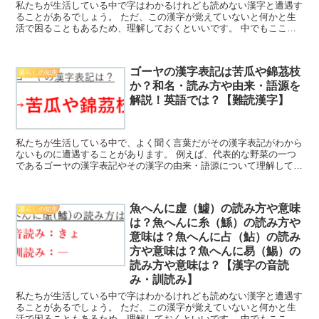
私たちが生活している中で字はわかるけれども読めない漢字と遭遇す
ることがあるでしょう。 ただ、この漢字が覚えていないと何かと生
活で困ることもあるため、理解しておくといいです。 中でもここで
は「魚へんに雷（鱩）の読み方や意味は？魚へんに皮（鮍）...
ゴーヤの漢字表記は苦瓜や錦茘枝
暮らしの知恵
か？和名・読み方や由来・語源を
解説！英語では？【難読漢字】
私たちが生活している中で、よく聞く言葉だがその漢字表記がわから
ないものに遭遇することがあります。 例えば、代表的な野菜の一つ
であるゴーヤの漢字表記やその漢字の由来・語源について理解してい
ますか。 ここでは、このゴーヤに着目してゴーヤの漢字表...
魚へんに虚（鱋）の読み方や意味
暮らしの知恵
は？魚へんに糸（鯀）の読み方や
意味は？魚へんに占（鮎）の読み
方や意味は？魚へんに易（鯣）の
読み方や意味は？【漢字の音読
み・訓読み】
私たちが生活している中で字はわかるけれども読めない漢字と遭遇す
ることがあるでしょう。 ただ、この漢字が覚えていないと何かと生
活で困ることもあるため、理解しておくといいです。 中でもここで