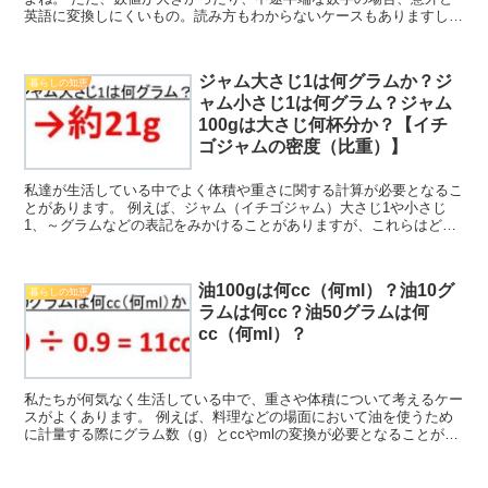
英語に変換しにくいもの。読み方もわからないケースもありますし。
このような背景もあり、ここでは数値の「130」に着目...
ジャム大さじ1は何グラムか？ジ
暮らしの知恵
ャム小さじ1は何グラム？ジャム
100gは大さじ何杯分か？【イチ
ゴジャムの密度（比重）】
私達が生活している中でよく体積や重さに関する計算が必要となるこ
とがあります。 例えば、ジャム（イチゴジャム）大さじ1や小さじ
1、～グラムなどの表記をみかけることがありますが、これらはどの
ように変換できるのか理解していますか。 ここでは「ジャ...
油100gは何cc（何ml）？油10グ
暮らしの知恵
ラムは何cc？油50グラムは何
cc（何ml）？
私たちが何気なく生活している中で、重さや体積について考えるケー
スがよくあります。 例えば、料理などの場面において油を使うため
に計量する際にグラム数（g）とccやmlの変換が必要となることがあ
りますが、どう計算すればいいのか理解していますか。...