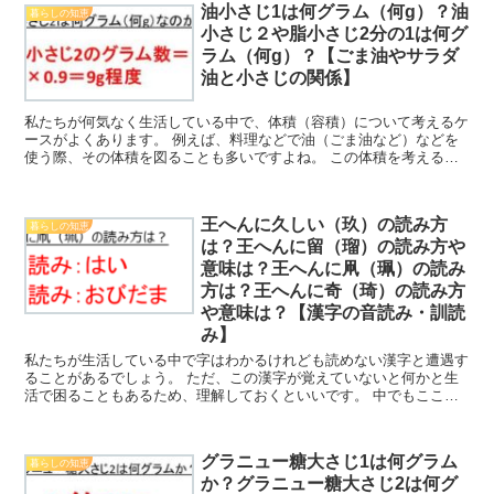
油小さじ1は何グラム（何g）？油
暮らしの知恵
小さじ２や脂小さじ2分の1は何グ
ラム（何g）？【ごま油やサラダ
油と小さじの関係】
私たちが何気なく生活している中で、体積（容積）について考えるケ
ースがよくあります。 例えば、料理などで油（ごま油など）などを
使う際、その体積を図ることも多いですよね。 この体積を考える際
に小さじ1などの表現を見かけることがありますが、この油...
王へんに久しい（玖）の読み方
暮らしの知恵
は？王へんに留（瑠）の読み方や
意味は？王へんに凧（珮）の読み
方は？王へんに奇（琦）の読み方
や意味は？【漢字の音読み・訓読
み】
私たちが生活している中で字はわかるけれども読めない漢字と遭遇す
ることがあるでしょう。 ただ、この漢字が覚えていないと何かと生
活で困ることもあるため、理解しておくといいです。 中でもここで
は王へんに久しい（玖）の読み方は？王へんに留（瑠）の読...
グラニュー糖大さじ1は何グラム
暮らしの知恵
か？グラニュー糖大さじ2は何グ