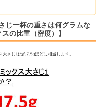
さじ一杯の重さは何グラムな
クスの比重（密度）】
大さじ1は約7.5gほどに相当します。