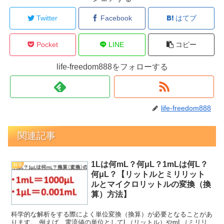
Twitter
Facebook
はてブ
Pocket
LINE
コピー
life-freedom888をフォローする
life-freedom888
関連記事
1Lは何mL？何μL？1mLは何L？
科学
何μL？【リットルとミリリット
ルとマイクロリットルの変換（換
算）方法】
科学的な解析をする際によく単位変換（換算）が必要となることがあ
ります。 例えば、電流値の単位としてL（リットル）やmL（ミリリ