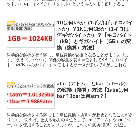
ットル）やμL（マイクロリットル）というものをよく使用すること
がありますが、これらの変換(換算）方法について理解し...
1Gは何kBか（1ギガは何キロバイ
科学
トか）？1Kは何GBか（1キロは
何ギガバイトか）？【キロバイト
（kB）とギガバイト（GB）の変
換（換算）方法】
科学的な解析を行う際に、単位変換が必要となることがよくありま
す。 例えば、パソコン関係の容量を表す単位としてKB（キロバイ
ト）やGB（ギガバイト）を使用するケースが多いですが、これらの
違いや変換（換算）方法について理解していますか？ ここで...
atm（アトム）とbar（バール）
科学
の変換（換算）方法【1atmは何
bar？1barは何atm？】
科学的な解析をする際によく単位変換（換算）が必要となることがあ
ります。 例えば、圧力や応力の単位としてatm（アトム）やbar（バ
ール）を使用することがありますが、これらの変換(換算）方法につ
いて理解していますか。 ここでは、これら「1at...