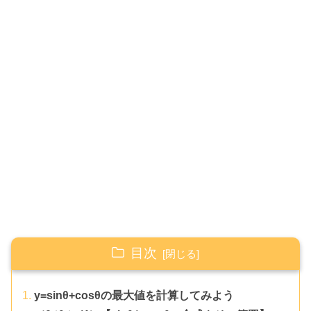
目次
y=sinθ+cosθの最大値を計算してみよう