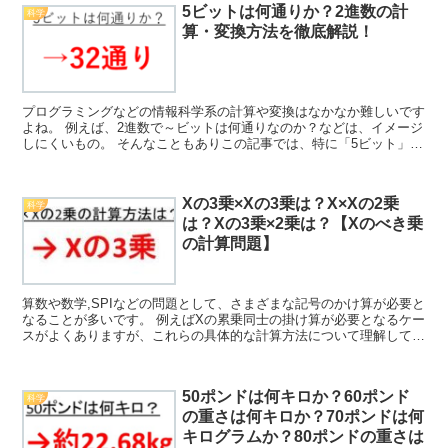
5ビットは何通りか？2進数の計
科学
算・変換方法を徹底解説！
プログラミングなどの情報科学系の計算や変換はなかなか難しいです
よね。 例えば、2進数で～ビットは何通りなのか？などは、イメージ
しにくいもの。 そんなこともありこの記事では、特に「5ビット」に
着目して「5ビットは何通りか？2進数の計算・変換方...
Xの3乗×Xの3乗は？X×Xの2乗
科学
は？Xの3乗×2乗は？【Xのべき乗
の計算問題】
算数や数学,SPIなどの問題として、さまざまな記号のかけ算が必要と
なることが多いです。 例えばXの累乗同士の掛け算が必要となるケー
スがよくありますが、これらの具体的な計算方法について理解してい
ますか。 ここでは中でも、「Xの3乗×Xの3乗の...
50ポンドは何キロか？60ポンド
科学
の重さは何キロか？70ポンドは何
キログラムか？80ポンドの重さは