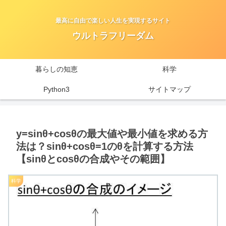
最高に自由で楽しい人生を実現するサイト
ウルトラフリーダム
暮らしの知恵
科学
Python3
サイトマップ
y=sinθ+cosθの最大値や最小値を求める方
法は？sinθ+cosθ=1のθを計算する方法
【sinθとcosθの合成やその範囲】
科学