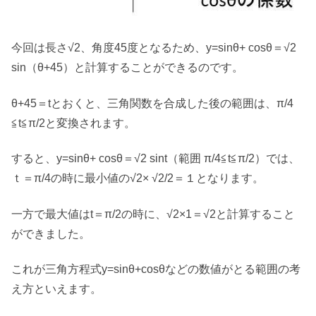
今回は長さ√2、角度45度となるため、y=sinθ+ cosθ＝√2
sin（θ+45）と計算することができるのです。
θ+45＝tとおくと、三角関数を合成した後の範囲は、π/4
≦t≦π/2と変換されます。
すると、y=sinθ+ cosθ＝√2 sint（範囲 π/4≦t≦π/2）では、
ｔ＝π/4の時に最小値の√2× √2/2＝１となります。
一方で最大値はt＝π/2の時に、√2×1＝√2と計算すること
ができました。
これが三角方程式y=sinθ+cosθなどの数値がとる範囲の考
え方といえます。