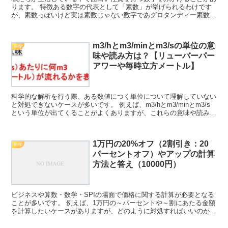
ります。 特徴ある数字の代表として「素数」が挙げられるわけです
が、素数っぽいけど実は素数じゃない数字であグロタンディー素数か
どうかをきちんと見分けることができますか。 ここでは、...
m3/hとm3/minとm3/sの単位の意
科学
味や読み方は？【リューバーパー
アワーや毎時立方メートル】
科学的な解析を行う際、ある数値につく単位について理解していない
と対処できないケースが多いです。 例えば、m3/hとm3/minとm3/s
という単位が出てくることがよくありますが、これらの意味や読み方
について理解していますか。 ここでは、m3...
1万円の20%オフ（2割引き：20
科学
パーセントオフ）やアップの計算
方法と答え（10000円）
ビジネスや算数・数学・SPIの場面で価格に関する計算が必要となる
ことが多いです。 例えば、1万円の～パーセントや～割にあたる金額
を計算したいケースがありますが、どのように対処すればいいのか理
解していますか。 ここでは、特に1万円（10000...