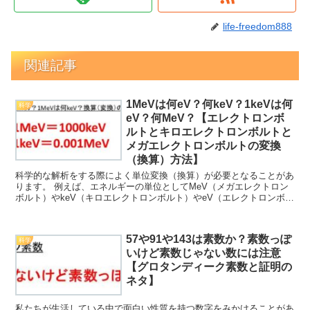
life-freedom888
関連記事
1MeVは何eV？何keV？1keVは何
科学
eV？何MeV？【エレクトロンボ
ルトとキロエレクトロンボルトと
メガエレクトロンボルトの変換
（換算）方法】
科学的な解析をする際によく単位変換（換算）が必要となることがあ
ります。 例えば、エネルギーの単位としてMeV（メガエレクトロン
ボルト）やkeV（キロエレクトロンボルト）やeV（エレクトロンボル
ト）というものをよく使用することがありますが、こ...
57や91や143は素数か？素数っぽ
科学
いけど素数じゃない数には注意
【グロタンディーク素数と証明の
ネタ】
私たちが生活している中で面白い性質を持つ数字をみかけることがあ