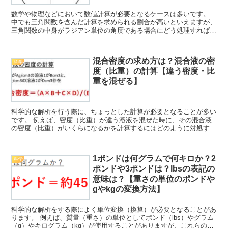
数学や物理などにおいて数値計算が必要となるケースは多いです。
中でも三角関数を含んだ計算を求められる割合が高いといえますが、
三角関数の中身がラジアン単位の角度である場合にどう処理すればい
いのか理解していますか。 ここでは、特にtan（タンジ...
混合密度の求め方は？混合液の密
科学
度（比重）の計算【違う密度・比
重を混ぜる】
科学的な解析を行う際に、ちょっとした計算が必要となることが多い
です。 例えば、密度（比重）が違う溶液を混ぜた時に、その混合液
の密度（比重）がいくらになるかを計算するにはどのように対処する
といいのか理解していますか。 ここでは、混合密度の求め...
1ポンドは何グラムで何キロか？2
科学
ポンドや3ポンドは？lbsの表記の
意味は？【重さの単位のポンドや
gやkgの変換方法】
科学的な解析をする際によく単位変換（換算）が必要となることがあ
ります。 例えば、質量（重さ）の単位としてポンド（lbs）やグラム
（g）やキログラム（kg）が使用することがありますが、これらの変