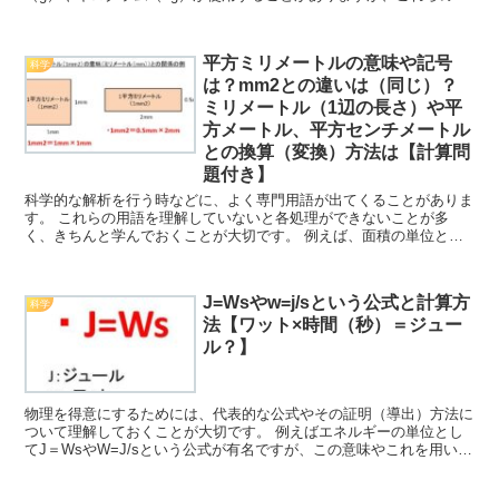
換(換算）方法について理解していますか。 ここで...
平方ミリメートルの意味や記号
科学
は？mm2との違いは（同じ）？
ミリメートル（1辺の長さ）や平
方メートル、平方センチメートル
との換算（変換）方法は【計算問
題付き】
科学的な解析を行う時などに、よく専門用語が出てくることがありま
す。 これらの用語を理解していないと各処理ができないことが多
く、きちんと学んでおくことが大切です。 例えば、面積の単位とし
て平方ミリメートルやmm2などの言葉を聞くときがあります...
J=Wsやw=j/sという公式と計算方
科学
法【ワット×時間（秒）＝ジュー
ル？】
物理を得意にするためには、代表的な公式やその証明（導出）方法に
ついて理解しておくことが大切です。 例えばエネルギーの単位とし
てJ＝WsやW=J/sという公式が有名ですが、この意味やこれを用いた
計算方法について理解していますか。 ここでは、こ...