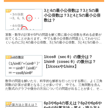
3と4の最小公倍数は？3と5の最
科学
小公倍数は？3と4と5の最小公倍
数は？
算数・数学の計算やSPIの問題を解く際に最小公倍数を求める必要が
出てくることがあります。 中でも最小公倍数の問題としてわかりに
くいものに3と4の最小公倍数、3と5の最小公倍数、3と4と5の最小公
倍数などがありますが、これらの解き方について理...
1/cosθ（sec θ）の微分は？
科学
1/sinθ（cosec θ）の微分は？
【1/cosxや1/sinx】
数学の問題を解いたり、科学的な解析を行ったりする際に、よく三角
関数の計算が必要となることが多いです。 中でも、三角関数を含ん
だ数式のグラフや微分の方法についての問題が出ることが多く、その
解法について理解しておくといいです。 ここでは、この三...
6p3や6p4の答えは？6p2や6p6や
科学
6p5の計算方法・答え・読み方も