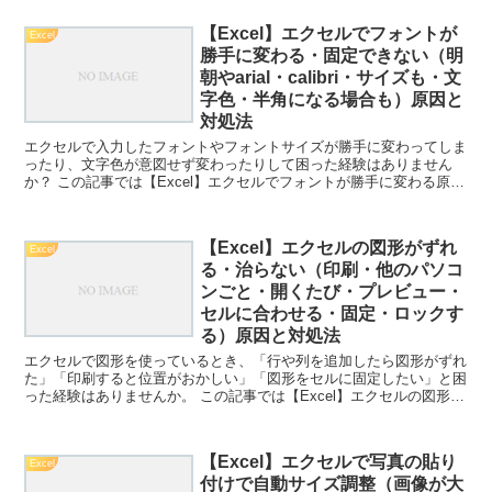
【Excel】エクセルでフォントが
Excel
勝手に変わる・固定できない（明
朝やarial・calibri・サイズも・文
字色・半角になる場合も）原因と
対処法
エクセルで入力したフォントやフォントサイズが勝手に変わってしま
ったり、文字色が意図せず変わったりして困った経験はありません
か？ この記事では【Excel】エクセルでフォントが勝手に変わる原因
と対処法（フォントサイズ・文字色・半角になる場合も...
【Excel】エクセルの図形がずれ
Excel
る・治らない（印刷・他のパソコ
ンごと・開くたび・プレビュー・
セルに合わせる・固定・ロックす
る）原因と対処法
エクセルで図形を使っているとき、「行や列を追加したら図形がずれ
た」「印刷すると位置がおかしい」「図形をセルに固定したい」と困
った経験はありませんか。 この記事では【Excel】エクセルの図形が
ずれる原因と対処法（印刷時にずれる・セルに合わせ...
【Excel】エクセルで写真の貼り
Excel
付けで自動サイズ調整（画像が大