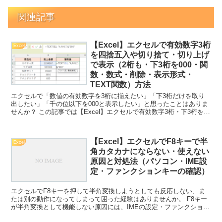
関連記事
【Excel】エクセルで有効数字3桁
Excel
を四捨五入や切り捨て・切り上げ
で表示（2桁も・下3桁を000・関
数・数式・削除・表示形式・
TEXT関数）方法
エクセルで「数値の有効数字を3桁に揃えたい」「下3桁だけを取り
出したい」「千の位以下を000と表示したい」と思ったことはありま
せんか？ この記事では【Excel】エクセルで有効数字3桁・下3桁を表
示・削除・000表示にする（表示形式・TEX...
【Excel】エクセルでF8キーで半
Excel
角カタカナにならない・使えない
原因と対処法（パソコン・IME設
定・ファンクションキーの確認）
エクセルでF8キーを押して半角変換しようとしても反応しない、ま
たは別の動作になってしまって困った経験はありませんか。 F8キー
が半角変換として機能しない原因には、IMEの設定・ファンクション
キーの動作モード・キーボードの設定など、いくつかの...