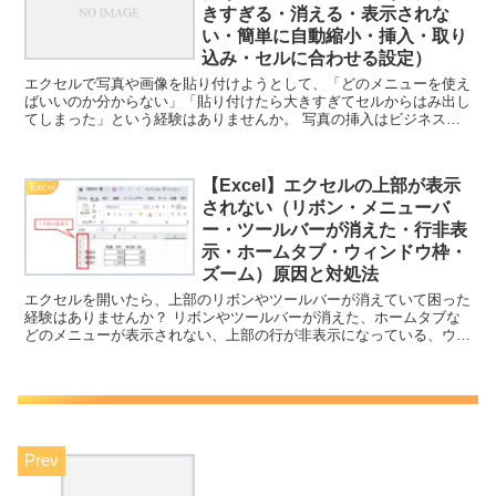
きすぎる・消える・表示されな
い・簡単に自動縮小・挿入・取り
込み・セルに合わせる設定）
エクセルで写真や画像を貼り付けようとして、「どのメニューを使え
ばいいのか分からない」「貼り付けたら大きすぎてセルからはみ出し
てしまった」という経験はありませんか。 写真の挿入はビジネス資
料や報告書の作成において非常によく使う操作ですが、正し...
【Excel】エクセルの上部が表示
Excel
されない（リボン・メニューバ
ー・ツールバーが消えた・行非表
示・ホームタブ・ウィンドウ枠・
ズーム）原因と対処法
エクセルを開いたら、上部のリボンやツールバーが消えていて困った
経験はありませんか？ リボンやツールバーが消えた、ホームタブな
どのメニューが表示されない、上部の行が非表示になっている、ウィ
ンドウ枠の固定で画面がおかしい、ズームの設定で上部が見...