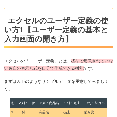
エクセルのユーザー定義の使
い方1【ユーザー定義の基本と
入力画面の開き方】
エクセルの「ユーザー定義」とは、
標準で用意されていな
い独自の表示形式を自分で作成できる機能
です。
まずは以下のようなサンプルデータを用意してみましょ
う。
行
A列：日付
B列：商品名
C列：売上
D列：前月比
1
日付
商品名
売上
前月比