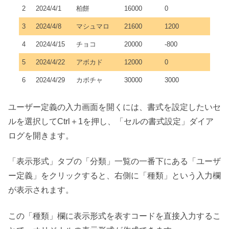
2
2024/4/1
柏餅
16000
0
3
2024/4/8
マシュマロ
21600
1200
4
2024/4/15
チョコ
20000
-800
5
2024/4/22
アボカド
12000
0
6
2024/4/29
カボチャ
30000
3000
ユーザー定義の入力画面を開くには、書式を設定したいセ
ルを選択してCtrl＋1を押し、「セルの書式設定」ダイア
ログを開きます。
「表示形式」タブの「分類」一覧の一番下にある「ユーザ
ー定義」をクリックすると、右側に「種類」という入力欄
が表示されます。
この「種類」欄に表示形式を表すコードを直接入力するこ