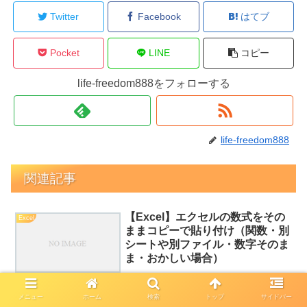
Twitter
Facebook
はてブ
Pocket
LINE
コピー
life-freedom888をフォローする
life-freedom888
関連記事
【Excel】エクセルの数式をその
Excel
ままコピーで貼り付け（関数・別
シートや別ファイル・数字そのま
ま・おかしい場合）
エクセルで数式をコピーしたとき、「コピーしたら参照先がずれてし
まった」「別のファイルに数式をそのままコピーしたい」「数字がそ
メニュー
ホーム
検索
トップ
サイドバー