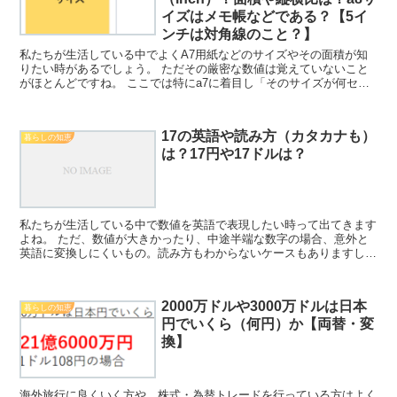
イズはメモ帳などである？【5イ
ンチは対角線のこと？】
私たちが生活している中でよくA7用紙などのサイズやその面積が知
りたい時があるでしょう。 ただその厳密な数値は覚えていないこと
がほとんどですね。 ここでは特にa7に着目し「そのサイズが何セン
チか、何ミリか、何インチか？5インチは対角線のこと？...
17の英語や読み方（カタカナも）
暮らしの知恵
は？17円や17ドルは？
私たちが生活している中で数値を英語で表現したい時って出てきます
よね。 ただ、数値が大きかったり、中途半端な数字の場合、意外と
英語に変換しにくいもの。読み方もわからないケースもありますし。
このような背景もあり、ここでは数値の「17」に着目し...
2000万ドルや3000万ドルは日本
暮らしの知恵
円でいくら（何円）か【両替・変
換】
海外旅行に良くいく方や、株式・為替トレードを行っている方はよく