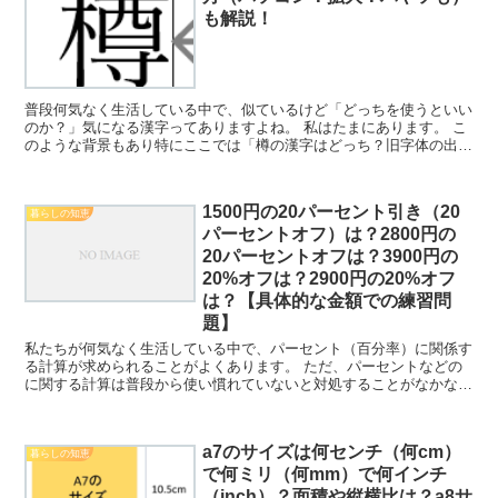
も解説！
普段何気なく生活している中で、似ているけど「どっちを使うといい
のか？」気になる漢字ってありますよね。 私はたまにあります。 こ
のような背景もあり特にここでは「樽の漢字はどっち？旧字体の出し
方（パソコン：拡大：ハやソも）も解説！」について、解...
1500円の20パーセント引き（20
暮らしの知恵
パーセントオフ）は？2800円の
20パーセントオフは？3900円の
20%オフは？2900円の20%オフ
は？【具体的な金額での練習問
題】
私たちが何気なく生活している中で、パーセント（百分率）に関係す
る計算が求められることがよくあります。 ただ、パーセントなどの
に関する計算は普段から使い慣れていないと対処することがなかなか
難しいです。そのため、％表記の数値の扱いに慣れておくこ...
a7のサイズは何センチ（何cm）
暮らしの知恵
で何ミリ（何mm）で何インチ
（inch）？面積や縦横比は？a8サ