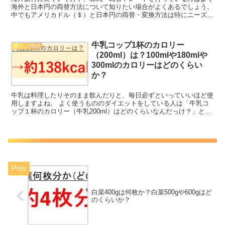
海外と日本円の両替方法について知りたい場合がよくあるでしょう。
中でもアメリカドル（＄）と日本円の両替・変換方法は特にニーズが
高いため、理解しておくといいです。 ここでは、特に2...
牛乳コップ1杯のカロリー
暮らしの知恵
（200ml）は？100mlや180mlや
300mlのカロリーはどのくらい
か？
牛乳は料理したりそのまま飲んだりと、毎日必ずといっていいほど使
用しますよね。 よく使うもののダイエットをしている人は「牛乳コ
ップ１杯のカロリー（牛乳200ml）はどのくらいなんだっけ？」と疑
問に感じることも多いでしょう。 そのためここでは「...
白菜400gは何枚か？白菜500gや600gはど
のくらいか？