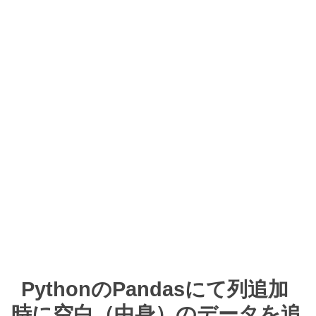
PythonのPandasにて列追加
時に空白（中身）のデータを追