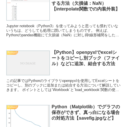
する方法（欠損値：NaN）
【interpolate関数での内装外装】
Jupyter notebook（Python3）を使ってみようと思っても慣れていな
いうちは、どうしても処理に躓いてしまうものです。 例えば、
Pythonのpandas機能にて欠損値（NaN）に対し得t線形補間をしたい
場合がありますが、この...
【Python】openpyxlでexcelシ
Python3
ートをコピーし別ブック（ファイ
ル）などに追加、結合する方法
この記事ではPythonのライブラリopenpyxlを使用してExcelシートを
コピーし、別のブックに追加または結合する方法について解説してい
きます。 ポイントとしては`Workbook`と`load_workbook`関数の使用
です。 こ...
Python（Matplotlib）でグラフの
Python3
保存ができず、真っ白になる場合
の対処方法【savefig.jpgなど】