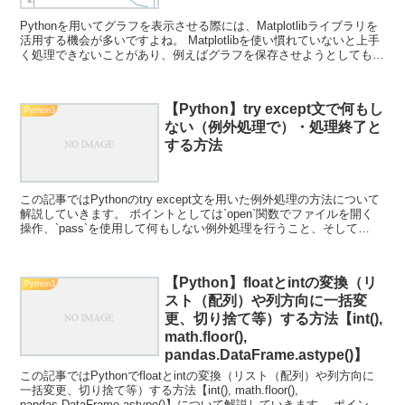
Pythonを用いてグラフを表示させる際には、Matplotlibライブラリを
活用する機会が多いですよね。 Matplotlibを使い慣れていないと上手
く処理できないことがあり、例えばグラフを保存させようとしてもう
まく保存できず真っ白になる...
【Python】try except文で何もし
Python3
ない（例外処理で）・処理終了と
する方法
この記事ではPythonのtry except文を用いた例外処理の方法について
解説していきます。 ポイントとしては`open`関数でファイルを開く
操作、`pass`を使用して何もしない例外処理を行うこと、そして
`sys.exit`を使用して...
【Python】floatとintの変換（リ
Python3
スト（配列）や列方向に一括変
更、切り捨て等）する方法【int(),
math.floor(),
pandas.DataFrame.astype()】
この記事ではPythonでfloatとintの変換（リスト（配列）や列方向に
一括変更、切り捨て等）する方法【int(), math.floor(),
pandas.DataFrame.astype()】について解説していきます。 ポイント