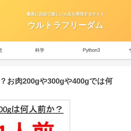
最高に自由で楽しい人生を実現するサイト
ウルトラフリーダム
恵
科学
Python3
お肉200gや300gや400gでは何