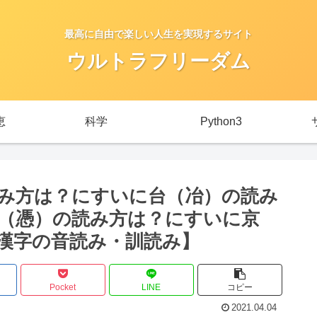
最高に自由で楽しい人生を実現するサイト
ウルトラフリーダム
恵
科学
Python3
み方は？にすいに台（冶）の読み
（憑）の読み方は？にすいに京
漢字の音読み・訓読み】
Pocket
LINE
コピー
2021.04.04