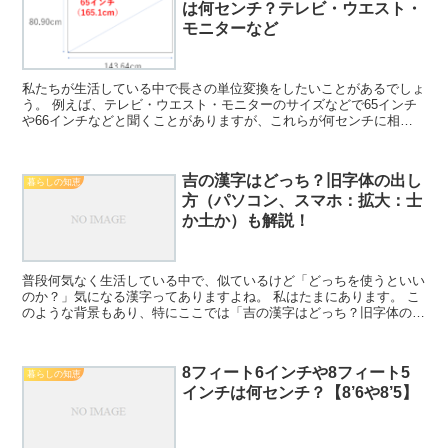
は何センチ？テレビ・ウエスト・
モニターなど
私たちが生活している中で長さの単位変換をしたいことがあるでしょ
う。 例えば、テレビ・ウエスト・モニターのサイズなどで65インチ
や66インチなどと聞くことがありますが、これらが何センチに相当
するのか理解していますか。 ここではこの65インチや...
吉の漢字はどっち？旧字体の出し
暮らしの知恵
方（パソコン、スマホ：拡大：士
か土か）も解説！
普段何気なく生活している中で、似ているけど「どっちを使うといい
のか？」気になる漢字ってありますよね。 私はたまにあります。 こ
のような背景もあり、特にここでは「吉の漢字はどっち？旧字体の出
し方（パソコン：拡大：士か土か）も解説！」について、...
8フィート6インチや8フィート5
暮らしの知恵
インチは何センチ？【8’6や8’5】