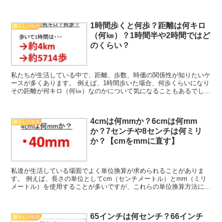
か。 ここではお肉（焼き肉用）100g、200g、300...
1時間歩くと何歩？距離は何キロ
暮らしの知恵
（何㎞）？1時間半や2時間ではど
のくらい？
私たちが生活している中で、距離、歩数、時価の関係性が知りたいケ
ースが多くあります。 例えば、1時間歩いた場合、何歩くらいになり
その距離が何キロ（何㎞）なのかについて気になることもあるでしょ
う。 ここでは、「1時間歩くと何歩なのか？」「1時間...
4cmは何mmか？6cmは何mm
暮らしの知恵
か？7センチや8センチは何ミリ
か？【cmをmmに直す】
私達が生活している場面でよく単位換算が求められることがありま
す。 例えば、長さの単位としてcm（センチメートル）とmm（ミリ
メートル）を使用することが多いですが、これらの単位換算方法につ
いて理解していますか。 ここでは、cmをmmに直す（セ...
65インチは何センチ？66インチ
暮らしの知恵