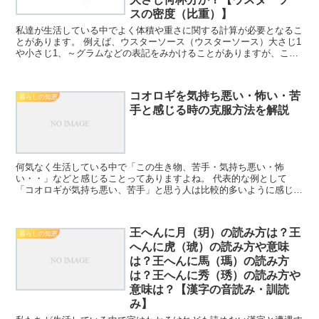
スの密度（比重）】
私達が生活している中でよく体積や重さに関する計算が必要となるこ
とがあります。 例えば、ウスターソース（ウスターソース）大さじ1
や小さじ1、～グラムなどの表記をみかけることがありますが、これ
らはどのように変換できるのか理解していますか。 ここ...
コオロギを気持ち悪い・怖い・苦
暮らしの知恵
手と感じる時の克服方法を解説
何気なく生活している中で「この生き物、苦手・気持ち悪い・怖
い・・」などと感じることってありますよね。 代表的な例として
「コオロギが気持ち悪い、苦手」と思う人は比較的多いように感じま
す。 せっかくの人生なのですから、ネガティブな感情を味わうよ...
王へんに月（玥）の読み方は？王
暮らしの知恵
へんに虎（琥）の読み方や意味
は？王へんに馬（瑪）の読み方
は？王へんに秀（琇）の読み方や
意味は？【漢字の音読み・訓読
み】