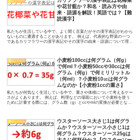
カリフラワーの漢字表記は花椰菜
暮らしの知恵
や花甘藍か？和名・読み方や由
来・語源を解説！英語では？【難
読漢字】
私たちが生活している中で、よく聞く言葉だがその漢字表記がわから
ないものに遭遇することがあります。 例えば、代表的な野菜の一つ
であるカリフラワーの漢字表記やその漢字の由来・語源について理解
していますか。 ここでは、このカリフラワーに着目してカ...
小麦粉100ccは何グラム（何g）
暮らしの知恵
で何ml？小麦粉50ccや30ccは何
グラム（何g）で何ミリリットル
（何ml）？小麦粉10㏄は何グラ
ムなのか【小麦粉1ccの重さ】
私たちが何気なく生活している中で、重さや体積について考えるケー
スがよくあります。 例えば、料理などの場面において小麦粉を使う
ために計量する際には、グラム数（g）とccやmlの変換が必要となる
ことがありますが、どう計算すればいいのか理解してい...
ウスターソース大さじ1は何グラ
暮らしの知恵
ムか？ウスターソース小さじ1は
何グラム？ウスターソース25gは
大さじ何杯分か？【ウスターソー