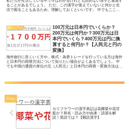
私たちが生活している中で字はわかるけれども読めない漢字と遭遇す
ることがあるでしょう。 ただ、この漢字が覚えていないと何かと生
活で困ることもあるため、理解しておくといいです。 中でもここで
は王へんに月（玥）の読み方は？王へんに虎（琥）の読み方...
100万元は日本円でいくらか？
暮らしの知恵
200万元は何円か？300万元は日
本円でいくら？400万元は円に換
算すると何円か？【人民元と円の
変換】
海外旅行に良くいく方や、株式・為替トレードを行っている方は海外
と日本円の両替方法について知りたい場合がよくあるでしょう。 中
でも中国の通貨の単位の元（人民元）と日本円の両替・変換方法は特
にニーズが高いため、理解しておくといいです。 ここでは...
カリフラワーの漢字表記は花椰菜や花甘
藍か？和名・読み方や由来・語源を解
説！英語では？【難読漢字】