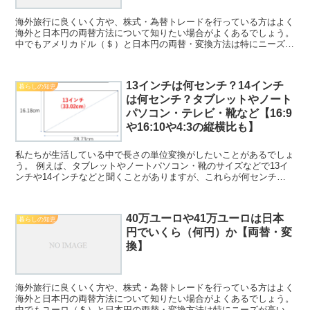
海外旅行に良くいく方や、株式・為替トレードを行っている方はよく
海外と日本円の両替方法について知りたい場合がよくあるでしょう。
中でもアメリカドル（＄）と日本円の両替・変換方法は特にニーズが
高いため、理解しておくといいです。 ここでは、特に6...
13インチは何センチ？14インチ
暮らしの知恵
は何センチ？タブレットやノート
パソコン・テレビ・靴など【16:9
や16:10や4:3の縦横比も】
私たちが生活している中で長さの単位変換がしたいことがあるでしょ
う。 例えば、タブレットやノートパソコン・靴のサイズなどで13イ
ンチや14インチなどと聞くことがありますが、これらが何センチに
相当するのか理解していますか。 ここではこの13イン...
40万ユーロや41万ユーロは日本
暮らしの知恵
円でいくら（何円）か【両替・変
換】
海外旅行に良くいく方や、株式・為替トレードを行っている方はよく
海外と日本円の両替方法について知りたい場合がよくあるでしょう。
中でもユーロ（＄）と日本円の両替・変換方法は特にニーズが高いた