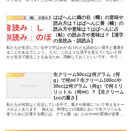
め、理解しておくといいです。 ここでは、特に40万ユ...
はばへんに織の右（幟）の意味や
暮らしの知恵
読み方は？はばへんに番（幡）の
読み方や意味は？はばへんに占
（帖）の読み方や意味は？【漢字
の音読み・訓読み】
私たちが生活している中で字はわかるけれども読めない漢字と遭遇す
ることがあるでしょう。 ただ、このような漢字を覚えていないと何
かと生活で困ることもあるため、理解しておくといいです。 中でも
ここでははばへんに織の右（幟）の読み方は？はばへんに番...
生クリーム50ccは何グラム（何
暮らしの知恵
g）で何ml？生クリーム100ccや
30ccは何グラム（何g）で何ミリ
リットル（何ml）？【生クリーム
1ccの重さ】
私たちが何気なく生活している中で、重さや体積について考えるケー
スがよくあります。 例えば、料理などの場面において生クリームを
使うために計量する際には、グラム数（g）とccやmlの変換が必要と
なることがありますが、どう計算すればいいのか理解し...