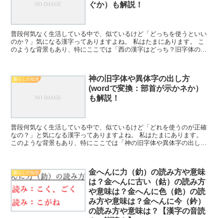
ぐか）も解説！
普段何気なく生活している中で、似ているけど「どっちを使うといい
のか？」気になる漢字ってありますよね。 私はたまにあります。 こ
のような背景もあり、特にここでは「西の漢字はどっち？旧字体の出
し方（パソコン：拡大：ルか真っ直ぐか）も解説！」につ...
神の旧字体や異体字の出し方
暮らしの知恵
(wordで変換：部首が示かネか）
も解説！
普段何気なく生活している中で、似ているけど「どれを使うのが正確
なの？」と気になる漢字ってありますよね。 私はたまにあります。
このような背景もあり、特にここでは「神の旧字体や異体字の出し方
(wordで変換：部首が示かネか）」について取り上げ...
金へんに力（釛）の読み方や意味
暮らしの知恵
は？金へんに古い（鈷）の読み方
や意味は？金へんに色（銫）の読
み方や意味は？金へんに今（鈐）
の読み方や意味は？【漢字の音読