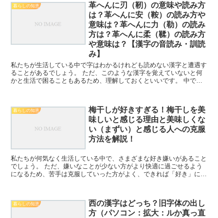
革へんに刃（靭）の意味や読み方
暮らしの知恵
は？革へんに安（鞍）の読み方や
意味は？革へんに力（勒）の読み
方は？革へんに柔（鞣）の読み方
や意味は？【漢字の音読み・訓読
み】
私たちが生活している中で字はわかるけれども読めない漢字と遭遇す
ることがあるでしょう。 ただ、このような漢字を覚えていないと何
かと生活で困ることもあるため、理解しておくといいです。 中でも
ここでは革へんに刃（靭）の意味や読み方は？革へんに安（...
梅干しが好きすぎる！梅干しを美
暮らしの知恵
味しいと感じる理由と美味しくな
い（まずい）と感じる人への克服
方法を解説！
私たちが何気なく生活している中で、さまざまな好き嫌いがあること
でしょう。 ただ、嫌いなことが少ない方がより快適に過ごせるよう
になるため、苦手は克服していった方がよく、できれば「好き」にな
れたらいいですよね。 中でも食品の「梅干し」は「好きす...
西の漢字はどっち？旧字体の出し
暮らしの知恵
方（パソコン：拡大：ルか真っ直