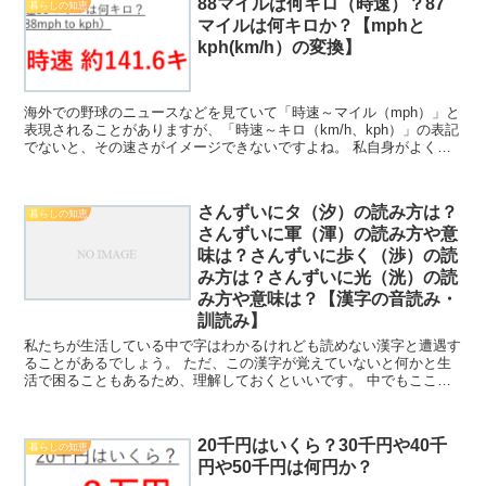
88マイルは何キロ（時速）？87
暮らしの知恵
マイルは何キロか？【mphと
kph(km/h）の変換】
海外での野球のニュースなどを見ていて「時速～マイル（mph）」と
表現されることがありますが、「時速～キロ（km/h、kph）」の表記
でないと、その速さがイメージできないですよね。 私自身がよく感
じています。 このような理由より備忘録的に「時...
さんずいにタ（汐）の読み方は？
暮らしの知恵
さんずいに軍（渾）の読み方や意
味は？さんずいに歩く（渉）の読
み方は？さんずいに光（洸）の読
み方や意味は？【漢字の音読み・
訓読み】
私たちが生活している中で字はわかるけれども読めない漢字と遭遇す
ることがあるでしょう。 ただ、この漢字が覚えていないと何かと生
活で困ることもあるため、理解しておくといいです。 中でもここで
は「さんずいにタ（汐）の読み方は？さんずいに軍（渾）の...
20千円はいくら？30千円や40千
暮らしの知恵
円や50千円は何円か？