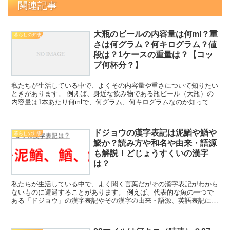
関連記事
大瓶のビールの内容量は何ml？重
暮らしの知恵
さは何グラム？何キログラム？値
段は？1ケースの重量は？【コッ
プ何杯分？】
私たちが生活している中で、よくその内容量や重さについて知りたい
ときがあります。 例えば、身近な飲み物である瓶ビール（大瓶）の
内容量は1本あたり何mlで、何グラム、何キログラムなのか知ってい
ますか。 ここでは、この大瓶サイズのビールの1本の重...
ドジョウの漢字表記は泥鰌や鰌や
暮らしの知恵
鯲か？読み方や和名や由来・語源
も解説！どじょうすくいの漢字
は？
私たちが生活している中で、よく聞く言葉だがその漢字表記がわから
ないものに遭遇することがあります。 例えば、代表的な魚の一つで
ある「ドジョウ」の漢字表記やその漢字の由来・語源、英語表記につ
いて理解していますか。 ここでは、このドジョウに着目し...