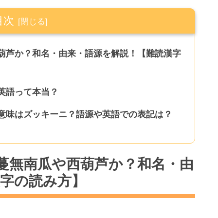
目次
葫芦か？和名・由来・語源を解説！【難読漢字
英語って本当？
意味はズッキーニ？語源や英語での表記は？
蔓無南瓜や西葫芦か？和名・由
漢字の読み方】