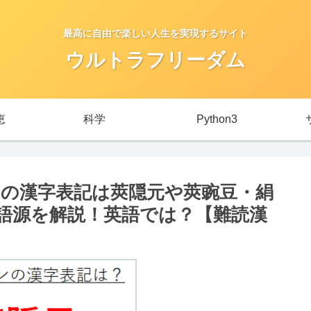
最高に自由で楽しい人生を実現するサイト
ウルトラフリーダム
恵
科学
Python3
の漢字表記は莢隠元や莢豌豆・絹
語源を解説！英語では？【難読漢