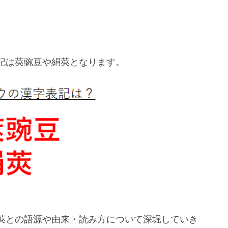
記は莢豌豆や絹莢となります。
莢との語源や由来・読み方について深堀していき