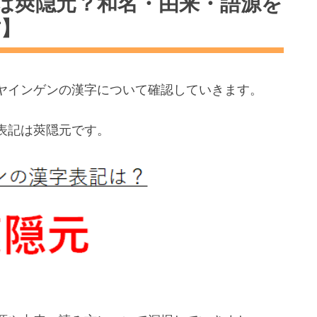
は莢隠元？和名・由来・語源を
方】
ヤインゲンの漢字について確認していきます。
表記は莢隠元です。