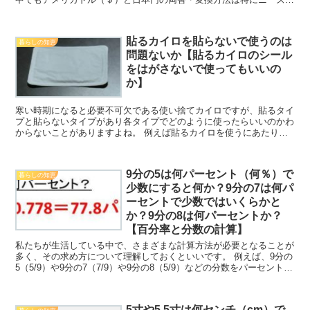
高いため、理解しておくといいです。 ここでは、特に2...
貼るカイロを貼らないで使うのは
暮らしの知恵
問題ないか【貼るカイロのシール
をはがさないで使ってもいいの
か】
寒い時期になると必要不可欠である使い捨てカイロですが、貼るタイ
プと貼らないタイプがあり各タイプでどのように使ったらいいのかわ
からないことがありますよね。 例えば貼るカイロを使うにあたり、
シールをはがさない（貼らない）で貼らないカイロのように...
9分の5は何パーセント（何％）で
暮らしの知恵
少数にすると何か？9分の7は何パ
ーセントで少数ではいくらかと
か？9分の8は何パーセントか？
【百分率と分数の計算】
私たちが生活している中で、さまざまな計算方法が必要となることが
多く、その求め方について理解しておくといいです。 例えば、9分の
5（5/9）や9分の7（7/9）や9分の8（5/9）などの分数をパーセントに
変換することがありますが、これらの対処...
5寸や5.5寸は何センチ（cm）で