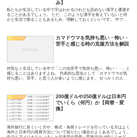
み】
私たちが生活している中で字はわかるけれども読めない漢字と遭遇す
ることがあるでしょう。 ただ、このような漢字を覚えていないと何
かと生活で困ることもあるため、理解しておくといいです。 中でも
ここでは月へんに力（肋）の読み方は？月へんに龍（朧）の...
カマドウマを気持ち悪い・怖い・
暮らしの知恵
苦手と感じる時の克服方法を解説
何気なく生活している中で「この虫苦手で気持ち悪い、怖い・・」と
感じることはありますよね。 代表的な昆虫として「カマドウマが気
持ち悪い、苦手」と思う人が多いように感じます。 せっかくの人生
なのですから、ネガティブな感情を味わうよりも「好き！か...
200億ドルや250億ドルは日本円
暮らしの知恵
でいくら（何円）か【両替・変
換】
海外旅行に良くいく方や、株式・為替トレードを行っている方はよく
海外と日本円の両替方法について知りたい場合がよくあるでしょう。
中でもアメリカドル（＄）と日本円の両替・変換方法は特にニーズが