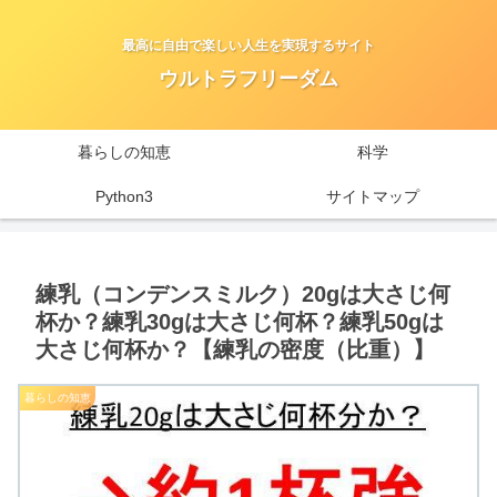
最高に自由で楽しい人生を実現するサイト
ウルトラフリーダム
暮らしの知恵
科学
Python3
サイトマップ
練乳（コンデンスミルク）20gは大さじ何
杯か？練乳30gは大さじ何杯？練乳50gは
大さじ何杯か？【練乳の密度（比重）】
暮らしの知恵