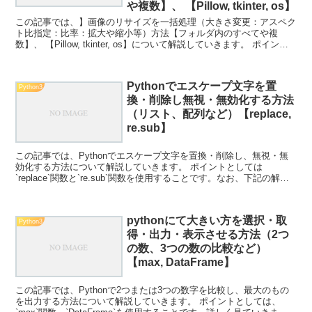
や複数】、 【Pillow, tkinter, os】
この記事では、】画像のリサイズを一括処理（大きさ変更：アスペク
ト比指定：比率：拡大や縮小等）方法【フォルダ内のすべてや複
数】、 【Pillow, tkinter, os】について解説していきます。 ポイント
としては、 Pillowライブラリ...
Pythonでエスケープ文字を置
Python3
換・削除し無視・無効化する方法
（リスト、配列など）【replace,
re.sub】
この記事では、Pythonでエスケープ文字を置換・削除し、無視・無
効化する方法について解説していきます。 ポイントとしては
`replace`関数と`re.sub`関数を使用することです。なお、下記の解説
では完全な初心者でもわかりやすいように...
pythonにて大きい方を選択・取
Python3
得・出力・表示させる方法（2つ
の数、3つの数の比較など）
【max, DataFrame】
この記事では、Pythonで2つまたは3つの数字を比較し、最大のもの
を出力する方法について解説していきます。 ポイントとしては、