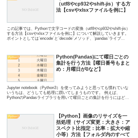
（utf8やcp932やshift-jis）する方
法【csvやxlsxファイルを例に】
この記事では、Pythonで文字コードの変換（utf8やcp932やshift-jis）
する方法【csvやxlsxファイルを例に】について解説していきます。
ポイントとしては`encode`と`decode`メソッド、`pandas`ライブ...
Python(Pandas)にて曜日ごとの
Python3
集計を行う方法【曜日番号もまと
め：月曜日が0など】
Jupyter notebook（Python3）を使ってみようと思っても慣れていな
いうちは、どうしても処理に躓いてしまうものです。 例えば、
PythonのPandasライブラリを用いて曜日ごとの集計を行うにはどの
ように処理すればいいのか理...
【Python】画像のリサイズを一
Python3
括処理（サイズ変更：大きさ：ア
スペクト比指定：比率：拡大や縮
小等）方法【フォルダ内のすべて