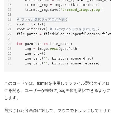
    trimmed_img 
=
 img
.
crop
(
kiritorihani
)
    trimmed_img
.
save
(
'trimmed_image.jpeg'
)
# ファイル選択ダイアログを開く
root 
=
 tk
.
Tk
(
)
root
.
withdraw
(
)
# Tkのウィンドウを表示しない
file_paths 
=
 filedialog
.
askopenfilenames
(
filety
for
 gazoPath 
in
 file_paths
:
    img 
=
 Image
.
open
(
gazoPath
)
    img
.
show
(
)
    img
.
bind
(
''
,
 kiritori_mouse_drag
)
    img
.
bind
(
''
,
 kiritori_mouse_release
)
このコードでは、tkinterを使用してファイル選択ダイアロ
グを開き、ユーザーが複数のjpeg画像を選択できるように
します。
選択された各画像に対して、マウスでドラッグしてトリミ