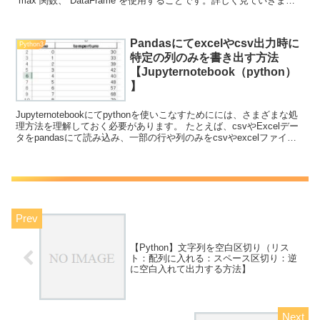
`max`関数、`DataFrame`を使用することです。詳しく見ていきまし
ょう！ --- 1. pythonに...
Pandasにてexcelやcsv出力時に
Python3
特定の列のみを書き出す方法
【Jupyternotebook（python）
】
Jupyternotebookにてpythonを使いこなすためにには、さまざまな処
理方法を理解しておく必要があります。 たとえば、csvやExcelデー
タをpandasにて読み込み、一部の行や列のみをcsvやexcelファイル
としたい出力し...
【Python】文字列を空白区切り（リス
ト：配列に入れる：スペース区切り：逆
に空白入れて出力する方法】