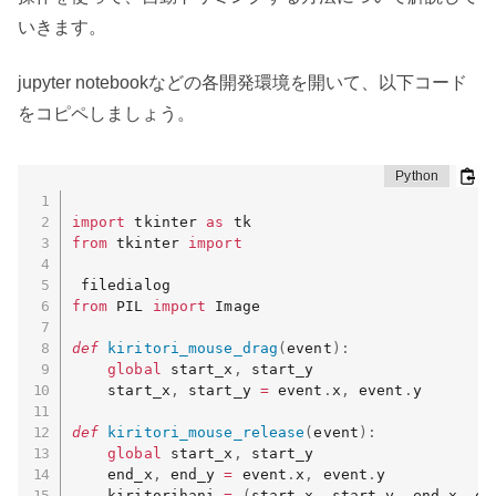
いきます。
jupyter notebookなどの各開発環境を開いて、以下コード
をコピペしましょう。
import
 tkinter 
as
from
 tkinter 
import
from
 PIL 
import
 Image

def
kiritori_mouse_drag
(
event
)
:
global
 start_x
,
 start_y

    start_x
,
 start_y 
=
 event
.
x
,
 event
.
y

def
kiritori_mouse_release
(
event
)
:
global
 start_x
,
 start_y

    end_x
,
 end_y 
=
 event
.
x
,
 event
.
y

    kiritorihani 
=
(
start_x
,
 start_y
,
 end_x
,
 en