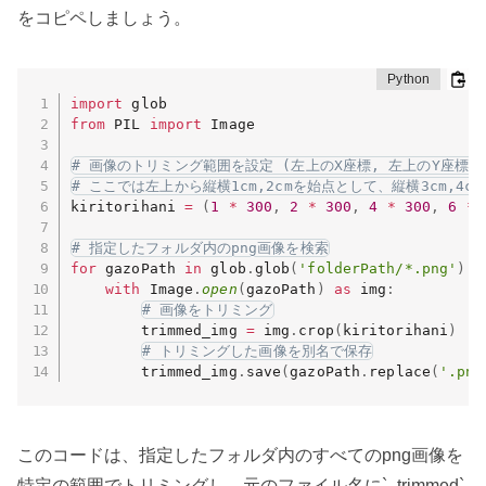
をコピペしましょう。
import
from
 PIL 
import
 Image

# 画像のトリミング範囲を設定 (左上のX座標, 左上のY座標, 
# ここでは左上から縦横1cm,2cmを始点として、縦横3cm,4c
kiritorihani 
=
(
1
*
300
,
2
*
300
,
4
*
300
,
6
*
# 指定したフォルダ内のpng画像を検索
for
 gazoPath 
in
 glob
.
glob
(
'folderPath/*.png'
)
:
with
 Image
.
open
(
gazoPath
)
as
 img
:
# 画像をトリミング
        trimmed_img 
=
 img
.
crop
(
kiritorihani
)
# トリミングした画像を別名で保存
        trimmed_img
.
save
(
gazoPath
.
replace
(
'.png
このコードは、指定したフォルダ内のすべてのpng画像を
特定の範囲でトリミングし、元のファイル名に`_trimmed`