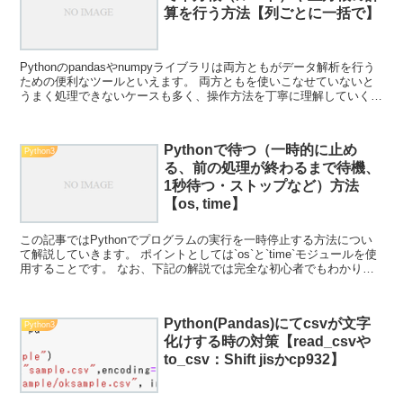
算を行う方法【列ごとに一括で】
Pythonのpandasやnumpyライブラリは両方ともがデータ解析を行う
ための便利なツールといえます。 両方ともを使いこなせていないと
うまく処理できないケースも多く、操作方法を丁寧に理解していく必
要があります。 ここでは、中でもPyth...
Pythonで待つ（一時的に止め
Python3
る、前の処理が終わるまで待機、
1秒待つ・ストップなど）方法
【os, time】
この記事ではPythonでプログラムの実行を一時停止する方法につい
て解説していきます。 ポイントとしては`os`と`time`モジュールを使
用することです。 なお、下記の解説では完全な初心者でもわかりや
すいようにあえて変数名を少々変わった名...
Python(Pandas)にてcsvが文字
Python3
化けする時の対策【read_csvや
to_csv：Shift jisかcp932】