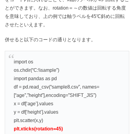
とができます。なお、rotation＝～の数値は回転する角度
を意味しており、上の例では軸ラベルを45℃斜めに回転
させたといえます。
併せると以下のコードの通りとなります。
import os
os.chdir(“C:\\sample”)
import pandas as pd
df = pd.read_csv(“sample8.csv”, names=
[“age”,”height”],encoding=”SHIFT_JIS”)
x = df[‘age’].values
y = df[‘height’].values
plt.scatter(x,y)
plt.xticks(rotation=45)