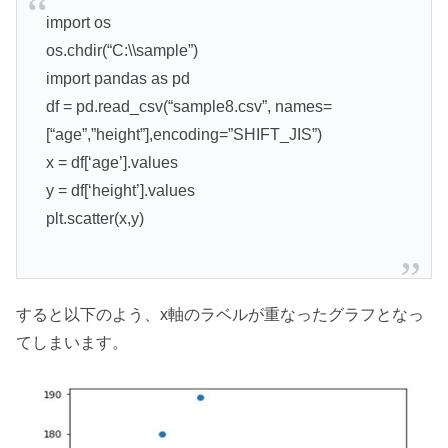
import os
os.chdir(“C:\\sample”)
import pandas as pd
df = pd.read_csv(“sample8.csv”, names=
[“age”,”height”],encoding=”SHIFT_JIS”)
x = df[‘age’].values
y = df[‘height’].values
plt.scatter(x,y)
すると以下のよう、x軸のラベルが重なったグラフとなっ
てしまいます。