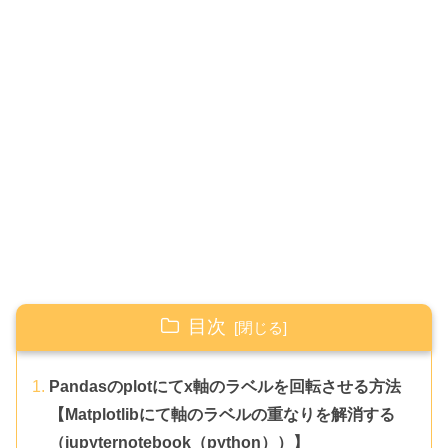
目次
Pandasのplotにてx軸のラベルを回転させる方法
【Matplotlibにて軸のラベルの重なりを解消する
（jupyternotebook（python））】