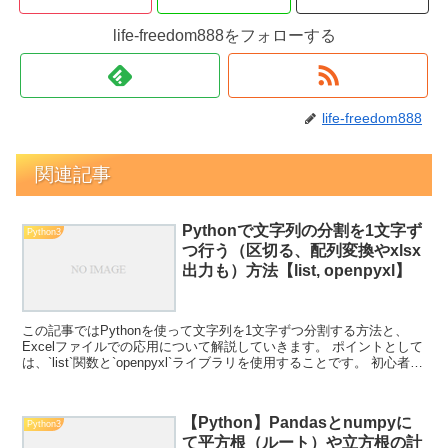
life-freedom888をフォローする
life-freedom888
関連記事
Pythonで文字列の分割を1文字ず
Python3
つ行う（区切る、配列変換やxlsx
出力も）方法【list, openpyxl】
この記事ではPythonを使って文字列を1文字ずつ分割する方法と、
Excelファイルでの応用について解説していきます。 ポイントとして
は、`list`関数と`openpyxl`ライブラリを使用することです。 初心者で
もわかりやすいように、変...
【Python】Pandasとnumpyに
Python3
て平方根（ルート）や立方根の計