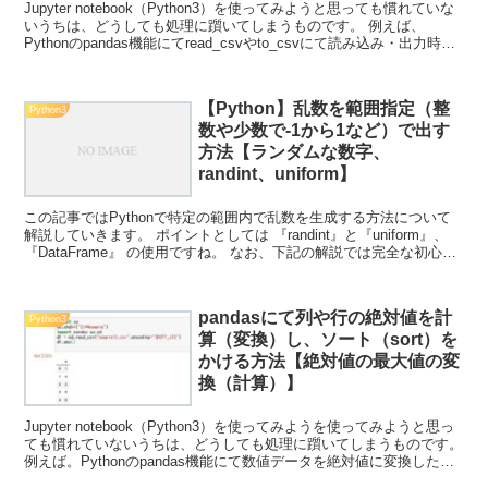
Jupyter notebook（Python3）を使ってみようと思っても慣れていな
いうちは、どうしても処理に躓いてしまうものです。 例えば、
Pythonのpandas機能にてread_csvやto_csvにて読み込み・出力時に
文字化けする...
【Python】乱数を範囲指定（整
Python3
数や少数で-1から1など）で出す
方法【ランダムな数字、
randint、uniform】
この記事ではPythonで特定の範囲内で乱数を生成する方法について
解説していきます。 ポイントとしては 『randint』と『uniform』、
『DataFrame』 の使用ですね。 なお、下記の解説では完全な初心者
でもわかりやすいようにあ...
pandasにて列や行の絶対値を計
Python3
算（変換）し、ソート（sort）を
かける方法【絶対値の最大値の変
換（計算）】
Jupyter notebook（Python3）を使ってみようを使ってみようと思っ
ても慣れていないうちは、どうしても処理に躓いてしまうものです。
例えば。Pythonのpandas機能にて数値データを絶対値に変換した
り、その上でソートをか...