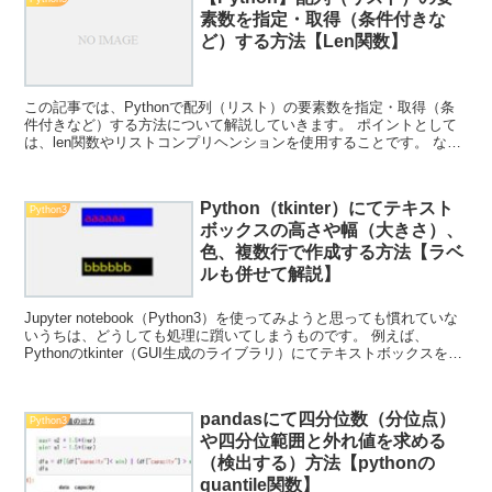
素数を指定・取得（条件付きな
ど）する方法【Len関数】
この記事では、Pythonで配列（リスト）の要素数を指定・取得（条
件付きなど）する方法について解説していきます。 ポイントとして
は、len関数やリストコンプリヘンションを使用することです。 な
お、下記の解説では完全な初心者でもわかりやすいよ...
Python（tkinter）にてテキスト
Python3
ボックスの高さや幅（大きさ）、
色、複数行で作成する方法【ラベ
ルも併せて解説】
Jupyter notebook（Python3）を使ってみようと思っても慣れていな
いうちは、どうしても処理に躓いてしまうものです。 例えば、
Pythonのtkinter（GUI生成のライブラリ）にてテキストボックスを作
成しを発生させるなど...
pandasにて四分位数（分位点）
Python3
や四分位範囲と外れ値を求める
（検出する）方法【pythonの
quantile関数】