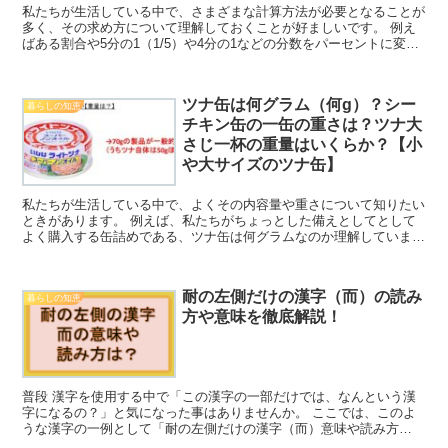
私たちが生活している中で、さまざまな計算方法が必要となることが
多く、その求め方について理解しておくことが好ましいです。 例え
ばある割合や5分の1（1/5）や4分の1などの分数をパーセントに変換
することがありますが、これらの対処方法について理...
ツナ缶は何グラム（何g）？シー
暮らしの知恵
チキン缶の一缶の重さは？ツナ大
さじ一杯の重量はいくらか？【小
や大サイズのツナ缶】
私たちが生活している中で、よくその内容量や重さについて知りたい
ときがあります。 例えば、私たちがちょっとした備えとしてとして
よく購入する缶詰めである、ツナ缶は何グラムなのか理解しています
か。 ここでは「小や大サイズのツナ缶の一缶あたりの重量...
耐の左側だけの漢字（而）の読み
暮らしの知恵
方や意味を徹底解説！
普段 漢字を使用する中で「この漢字の一部だけでは、なんという漢
字になるの？」と気になった事はありませんか。 ここでは、このよ
うな漢字の一例として「耐の左側だけの漢字（而）意味や読み方
は？」について解説していきます。 ぜひ、ご参考にしてくださ...