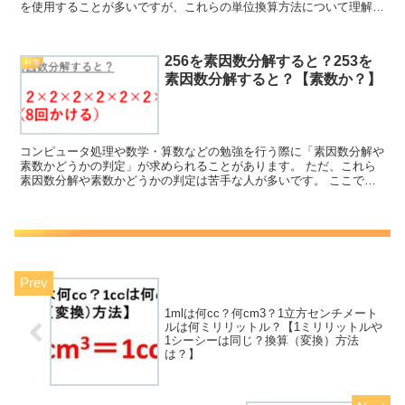
を使用することが多いですが、これらの単位換算方法について理解し
ていますか。 ここでは、m3をLに直す（立方メートル...
256を素因数分解すると？253を
科学
素因数分解すると？【素数か？】
コンピュータ処理や数学・算数などの勉強を行う際に「素因数分解や
素数かどうかの判定」が求められることがあります。 ただ、これら
素因数分解や素数かどうかの判定は苦手な人が多いです。 ここで
は、数値の「256と253」に着目して、256の素因数分...
1mlは何cc？何cm3？1立方センチメート
ルは何ミリリットル？【1ミリリットルや
1シーシーは同じ？換算（変換）方法
は？】