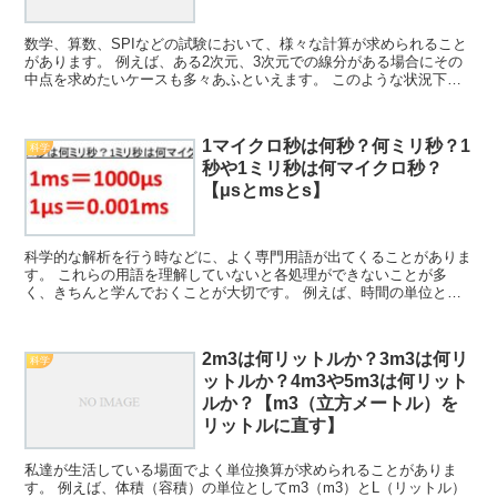
数学、算数、SPIなどの試験において、様々な計算が求められること
があります。 例えば、ある2次元、3次元での線分がある場合にその
中点を求めたいケースも多々あふといえます。 このような状況下で
はどう計算していけばいいのか理解していますか。 こ...
1マイクロ秒は何秒？何ミリ秒？1
科学
秒や1ミリ秒は何マイクロ秒？
【μsとmsとs】
科学的な解析を行う時などに、よく専門用語が出てくることがありま
す。 これらの用語を理解していないと各処理ができないことが多
く、きちんと学んでおくことが大切です。 例えば、時間の単位とし
てμs（マイクロ秒）やms（ミリ秒）とs（秒）という使用...
2m3は何リットルか？3m3は何リ
科学
ットルか？4m3や5m3は何リット
ルか？【m3（立方メートル）を
リットルに直す】
私達が生活している場面でよく単位換算が求められることがありま
す。 例えば、体積（容積）の単位としてm3（m3）とL（リットル）