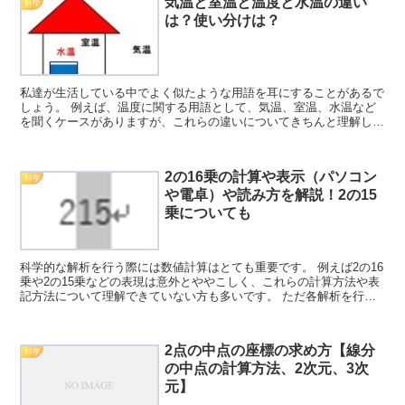
気温と室温と温度と水温の違い
科学
は？使い分けは？
私達が生活している中でよく似たような用語を耳にすることがあるで
しょう。 例えば、温度に関する用語として、気温、室温、水温など
を聞くケースがありますが、これらの違いについてきちんと理解して
いますか。 ここでは、これら温度、気温、室温、水温の意...
2の16乗の計算や表示（パソコン
科学
や電卓）や読み方を解説！2の15
乗についても
科学的な解析を行う際には数値計算はとても重要です。 例えば2の16
乗や2の15乗などの表現は意外とややこしく、これらの計算方法や表
記方法について理解できていない方も多いです。 ただ各解析を行う
ためにはこれらの計算の理解が必須であり、中でもこ...
2点の中点の座標の求め方【線分
科学
の中点の計算方法、2次元、3次
元】