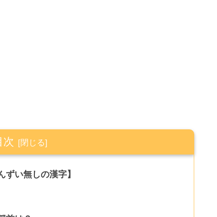
目次
んずい無しの漢字】