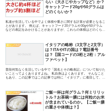
らい（大さじやカップなど）か？
キャットフード20gや50グラムは
どのくらいか？
私達が生活している中でよく体積や重さに関する計算が必要となるこ
とがあります。 例えば、キャットフード20グラムや30gや50グラム
などの表記をみかけることがありますが、これらの体積はどのくらい
（大さじや計量カップなどで）に量に相当するのか理...
イタリアの略称（3文字と2文字）
暮らしの知恵
は？ITAやITの国は？電話番号
は？【国コードの3桁と2桁：アル
ファベット】
普段何気なく生活している中で「国名とその略表記」について知りた
いことってよくありますよね。 私自身はよくあります。 そんなこと
もあり、この記事ではこの記事では特に「イタリア」に着目して、イ
タリアの略称（3文字と2文字）は？ITAやITは国は...
ご飯一杯は何グラム？何ミリリッ
暮らしの知恵
トル？お茶碗一膳には何粒のお米
が含まれているのか。【ご飯一膳
の重さや体積は？】