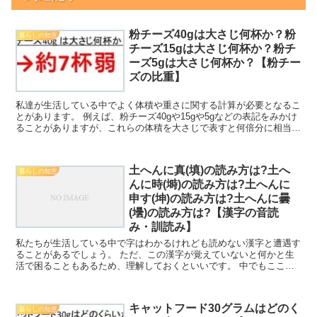
粉チーズ40gは大さじ何杯か？粉
暮らしの知恵
チーズ15gは大さじ何杯か？粉チ
ーズ5gは大さじ何杯か？【粉チー
ズの比重】
私達が生活している中でよく体積や重さに関する計算が必要となるこ
とがあります。 例えば、粉チーズ40gや15gや5gなどの表記をみかけ
ることがありますが、これらの体積を大さじで表すと何倍分に相当す
るのか理解していますか。 ここでは「粉チーズ4...
土へんに真(填)の読み方は?土へ
暮らしの知恵
んに時(塒)の読み方は?土へんに
申す(坤)の読み方は?土へんに曇
(壜)の読み方は?【漢字の音読
み・訓読み】
私たちが生活している中で字はわかるけれども読めない漢字と遭遇す
ることがあるでしょう。 ただ、この漢字が覚えていないと何かと生
活で困ることもあるため、理解しておくといいです。 中でもここで
は土へんに真(填)の読み方は?土へんに時(塒)の読み方...
キャットフード30グラムはどのく
暮らしの知恵