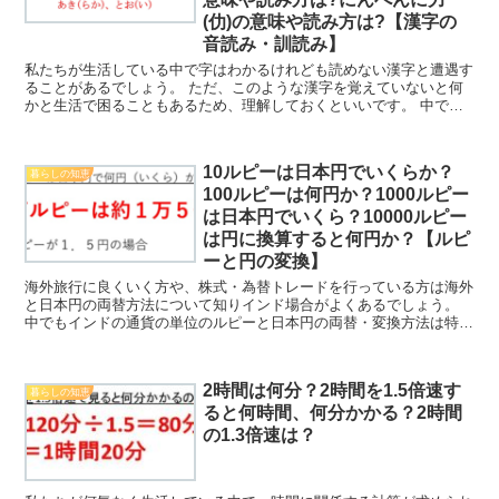
(仂)の意味や読み方は?【漢字の
音読み・訓読み】
私たちが生活している中で字はわかるけれども読めない漢字と遭遇す
ることがあるでしょう。 ただ、このような漢字を覚えていないと何
かと生活で困ることもあるため、理解しておくといいです。 中でも
ここではにんべんに避ける(僻)の意味や読み方は?にんべ...
10ルピーは日本円でいくらか？
暮らしの知恵
100ルピーは何円か？1000ルピー
は日本円でいくら？10000ルピー
は円に換算すると何円か？【ルピ
ーと円の変換】
海外旅行に良くいく方や、株式・為替トレードを行っている方は海外
と日本円の両替方法について知りインド場合がよくあるでしょう。
中でもインドの通貨の単位のルピーと日本円の両替・変換方法は特に
ニーズが高いため、理解しておくといいです。 ここでは、...
2時間は何分？2時間を1.5倍速す
暮らしの知恵
ると何時間、何分かかる？2時間
の1.3倍速は？