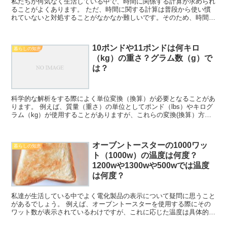
私たちが何気なく生活している中で、時間に関係する計算が求められ
ることがよくあります。 ただ、時間に関する計算は普段から使い慣
れていないと対処することがなかなか難しいです。そのため、時間の
扱いに慣れておくことが大切であり、ここでは時間に関する...
10ポンドや11ポンドは何キロ
暮らしの知恵
（kg）の重さ？グラム数（g）で
は？
科学的な解析をする際によく単位変換（換算）が必要となることがあ
ります。 例えば、質量（重さ）の単位としてポンド（lbs）やキログ
ラム（kg）が使用することがありますが、これらの変換(換算）方法
について理解していますか。 ここでは、これらポン...
オーブントースターの1000ワッ
暮らしの知恵
ト（1000w）の温度は何度？
1200wや1300wや500wでは温度
は何度？
私達が生活している中でよく電化製品の表示について疑問に思うこと
があるでしょう。 例えば、オーブントースターを使用する際にその
ワット数が表示されているわけですが、これに応じた温度は具体的に
何度になるのか理解していますか。 ここでは、オーブント...