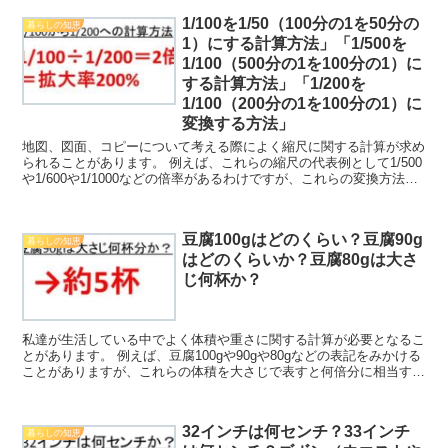
1/100を1/50（100分の1を50分の
暮らしの知恵
1）にする計算方法」「1/500を
1/100（500分の1を100分の1）に
する計算方法」「1/200を
1/100（200分の1を100分の1）に
変換する方法」
地図、図面、コピーについて考える際によく縮尺に関する計算が求め
られることがあります。 例えば、これらの縮尺の代表例として1/500
や1/600や1/1000などの倍率があるわけですが、これらの変換方法に
ついて理解していますか。 ここでは特に...
豆腐100gはどのくらい？豆腐90g
暮らしの知恵
はどのくらいか？豆腐80gは大さ
じ何杯か？
私達が生活している中でよく体積や重さに関する計算が必要となるこ
とがあります。 例えば、豆腐100gや90gや80gなどの表記をみかける
ことがありますが、これらの体積を大さじで表すと何倍分に相当する
のか理解していますか。 ここでは「豆腐100...
32インチは何センチ？33インチ
暮らしの知恵