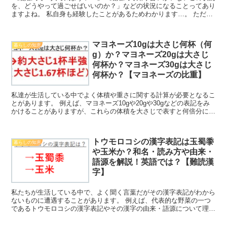
を、どうやって過ごせばいいのか？」などの状況になることってあり
ますよね。 私自身も経験したことがあるためわかります…。 ただ、
上手に対処することによってその気まずさ・不快さを軽減...
マヨネーズ10gは大さじ何杯（何
暮らしの知恵
g）か？マヨネーズ20gは大さじ
何杯か？マヨネーズ30gは大さじ
何杯か？【マヨネーズの比重】
私達が生活している中でよく体積や重さに関する計算が必要となるこ
とがあります。 例えば、マヨネーズ10gや20gや30gなどの表記をみ
かけることがありますが、これらの体積を大さじで表すと何倍分に相
当するのか理解していますか。 ここでは「マヨネ...
トウモロコシの漢字表記は玉蜀黍
暮らしの知恵
や玉米か？和名・読み方や由来・
語源を解説！英語では？【難読漢
字】
私たちが生活している中で、よく聞く言葉だがその漢字表記がわから
ないものに遭遇することがあります。 例えば、代表的な野菜の一つ
であるトウモロコシの漢字表記やその漢字の由来・語源について理解
していますか。 ここでは、このトウモロコシに着目してト...