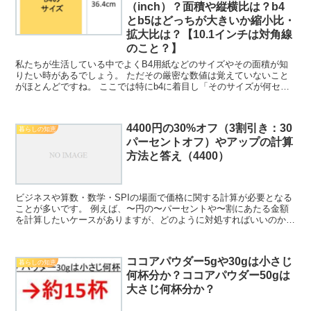
（inch）？面積や縦横比は？b4
とb5はどっちが大きいか縮小比・
拡大比は？【10.1インチは対角線
のこと？】
私たちが生活している中でよくB4用紙などのサイズやその面積が知
りたい時があるでしょう。 ただその厳密な数値は覚えていないこと
がほとんどですね。 ここでは特にb4に着目し「そのサイズが何セン
チか、何ミリか、何インチか？」「b4の面積や縦横比は...
4400円の30%オフ（3割引き：30
暮らしの知恵
パーセントオフ）やアップの計算
方法と答え（4400）
ビジネスや算数・数学・SPIの場面で価格に関する計算が必要となる
ことが多いです。 例えば、〜円の〜パーセントや〜割にあたる金額
を計算したいケースがありますが、どのように対処すればいいのか理
解していますか。 ここでは、特に4400円の30%（...
ココアパウダー5gや30gは小さじ
暮らしの知恵
何杯分か？ココアパウダー50gは
大さじ何杯分か？