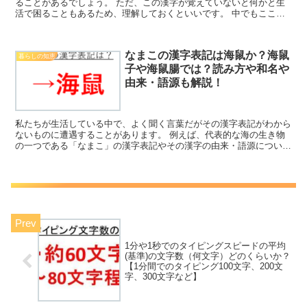
ることがあるでしょう。 ただ、この漢字が覚えていないと何かと生
活で困ることもあるため、理解しておくといいです。 中でもここで
はごんべんに京（諒）の読み方は？ごんべんに取る（諏）の...
なまこの漢字表記は海鼠か？海鼠
暮らしの知恵
子や海鼠腸では？読み方や和名や
由来・語源も解説！
私たちが生活している中で、よく聞く言葉だがその漢字表記がわから
ないものに遭遇することがあります。 例えば、代表的な海の生き物
の一つである「なまこ」の漢字表記やその漢字の由来・語源について
理解していますか。 ここでは、このなまこに着目して「な...
1分や1秒でのタイピングスピードの平均
(基準)の文字数（何文字）どのくらいか？
【1分間でのタイピング100文字、200文
字、300文字など】