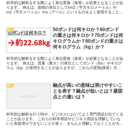
科学的な解析をする際によく単位変換（換算）が必要となることがあ
ります。 例えば、面積の単位としてkm2（平方キロメートル）や
m2（平方メートル）やa（アール）というものをよく使用することが
ありますが、これらの変換(換算）方法について理解して...
50ポンドは何キロか？60ポンド
科学
の重さは何キロか？70ポンドは何
キログラムか？80ポンドの重さは
何キログラム（kg）か？
科学的な解析をする際によく単位変換（換算）が必要となることがあ
ります。 例えば、質量（重さ）の単位としてポンド（lbs）やキログ
ラム（kg）が使用することがありますが、これらの変換(換算）方法
について理解していますか。 ここでは、これらポン...
融点が高いの意味は溶けやすいこ
科学
とを表す？融点が低いとは？凝固
点との違いは？
科学的な解析を行う時や、ビジネスにおいてよく専門用語が出てくる
ことがあります。 これらの科学用語やビジネス用語を理解していな
いと各処理ができないことが多く、きちんと理解しておくことが大切
です。 例えば、化学における状態変化に関係する用語とし...