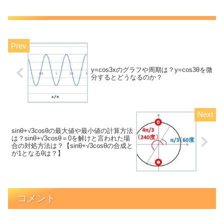
y=cos3x‌‌のグラフや周期は？y=cos3θを微
分するとどうなるのか？
sinθ+√3cosθの最大値や最小値の計算方法
は？sinθ+√3cosθ＝0を解けと言われた場
合の対処方法は？【sinθ+√3cosθの合成と
が1となるθは？】
コメント