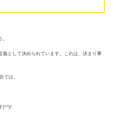
う。
m）と定義として決められています。これは、決まり事
場合では、
^)/