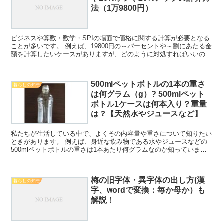
法（1万9800円）
ビジネスや算数・数学・SPIの場面で価格に関する計算が必要となる
ことが多いです。 例えば、19800円の～パーセントや～割にあたる金
額を計算したいケースがありますが、どのように対処すればいいのか
理解していますか。 ここでは、特に19800円...
500mlペットボトルの1本の重さ
暮らしの知恵
は何グラム（g）? 500mlペット
ボトル1ケースは何本入り？重量
は？【天然水やジュースなど】
私たちが生活している中で、よくその内容量や重さについて知りたい
ときがあります。 例えば、身近な飲み物である水やジュースなどの
500mlペットボトルの重さは1本あたり何グラムなのか知っています
か。 ここでは、天然水などの500ミリリットルのペ...
梅の旧字体・異字体の出し方(漢
暮らしの知恵
字、wordで変換：毎か母か）も
解説！