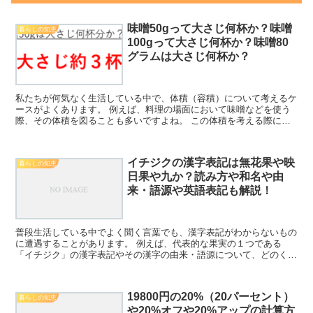
味噌50gって大さじ何杯か？味噌
暮らしの知恵
100gって大さじ何杯か？味噌80
グラムは大さじ何杯か？
私たちが何気なく生活している中で、体積（容積）について考えるケ
ースがよくあります。 例えば、料理の場面において味噌などを使う
際、その体積を図ることも多いですよね。 この体積を考える際に大
さじ1などの表現を見かけることがありますが、このグラム...
イチジクの漢字表記は無花果や映
暮らしの知恵
日果や九か？読み方や和名や由
来・語源や英語表記も解説！
普段生活している中でよく聞く言葉でも、漢字表記がわからないもの
に遭遇することがあります。 例えば、代表的な果実の１つである
「イチジク」の漢字表記やその漢字の由来・語源について、どのくら
い理解しているでしょうか。 「イチジク」は漢字で「無花果...
19800円の20%（20パーセント）
暮らしの知恵
や20%オフや20%アップの計算方