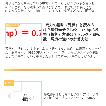
普段何気なく生活している中で、似ているけど「どっちを使うといい
の？」と気になる漢字ってありますよね。 私はたまにあります。 こ
のような背景もあり、特にここでは「梅の漢字はどっち？旧字体・異
字体の出し方（パソコン：拡大：毎か母か）も解説！」に...
1馬力の意味（定義）と読み方
暮らしの知恵
は？馬何頭分？kwとpsとhpの変
換（換算）方法は？トルク・回転
数・馬力の違いや計算方法
私達が生活している中で「あまり見かけない単位」に遭遇することが
よくあります。 例えば車のエンジンやエアコンなどのスペック表記
として「馬力」という単位があるわけですが、1馬力とはどのような
ものか理解していますか。 ここでは馬力に関する内容とし...
葛の漢字はどっち？ヒの出し方（パソコ
ン：旧字体：拡大：人やメも）も解説！