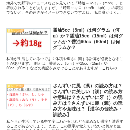
海外での野球のニュースなどを見ていて「時速～マイル（mph）」と
表現されることがありますが、「時速～キロ（km/h、kph）」の表記
でないと、その速さがイメージできないですよね。 私自身がよく感
じています。 このような理由より備忘録的に「時...
醤油5cc（5ml）は何グラム（何
暮らしの知恵
g）か？醤油15cc（15ml）は何グ
ラムか？醤油60cc（60ml）は何
グラムか？
私達が生活している中でよく体積や重さに関する計算が必要となるこ
とがあります。 例えば、醤油5cc（5ml）や15cc（15ml）や
60cc（60ml）などの表記をみかけることがありますが、これらの体
積を大さじで表すと何倍分に相当するのか理解...
さんずいに風（渢）の読み方は？
暮らしの知恵
さんずいに美しい（渼）の読み方
や意味は？さんずいに牙（）の読
み方は？さんずいに麗（灑）の読
み方や意味は？【漢字の音読み・
訓読み】
私たちが生活している中で字はわかるけれども読めない漢字と遭遇す
ることがあるでしょう。 ただ、この漢字が覚えていないと何かと生