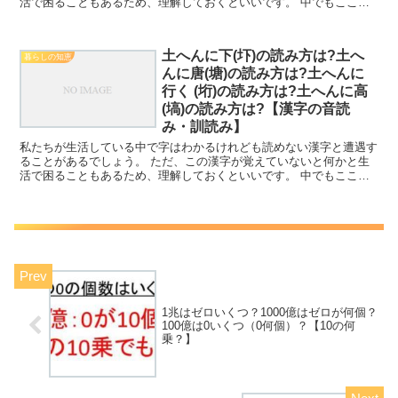
活で困ることもあるため、理解しておくといいです。 中でもここで
は「さんずいに風（渢）の読み方は？さんずいに美しい（渼...
土へんに下(圷)の読み方は?土へ
暮らしの知恵
んに唐(塘)の読み方は?土へんに
行く (垳)の読み方は?土へんに高
(塙)の読み方は?【漢字の音読
み・訓読み】
私たちが生活している中で字はわかるけれども読めない漢字と遭遇す
ることがあるでしょう。 ただ、この漢字が覚えていないと何かと生
活で困ることもあるため、理解しておくといいです。 中でもここで
は土へんに真(填)の読み方は?土へんに時(塒)の読み方...
1兆はゼロいくつ？1000億はゼロが何個？
100億は0いくつ（0何個）？【10の何
乗？】