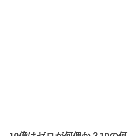
10億はゼロが何個か？10の何