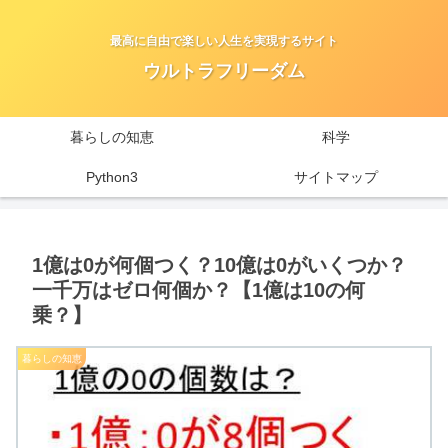
最高に自由で楽しい人生を実現するサイト
ウルトラフリーダム
暮らしの知恵
科学
Python3
サイトマップ
1億は0が何個つく？10億は0がいくつか？
一千万はゼロ何個か？【1億は10の何
乗？】
暮らしの知恵