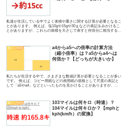
私達が生活している中でよく体積や重さに関する計算が必要となるこ
とがあります。 例えば、塩10gや15gや30ｇなどの表記をみかけるこ
とがありますが、これらの体積を大さじで表すと何倍分に相当するの
か理解していますか。 ここでは「塩10グラムは...
a4からa5への倍率の計算方法
暮らしの知恵
（縮小倍率）は？a5からa4へは
何倍か？【どっちが大きいか】
私たちが生活する中で、さまざまな数値計算が必要となることが多い
です。 例えば、コピー用紙などの画用紙の規格として尺度の表記と
して「a5やa4」などといったものを見かけることがありますが、こ
れらはどのようなことを意味しておりお互いどう変換（換...
103マイルは何キロ（時速）？
暮らしの知恵
104マイルは何キロか？【mphと
kph(km/h）の変換】