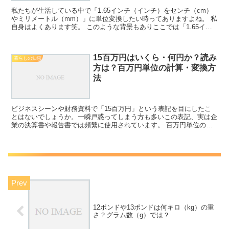
私たちが生活している中で「1.65インチ（インチ）をセンチ（cm）
やミリメートル（mm）」に単位変換したい時ってありますよね。 私
自身はよくあります笑。 このような背景もありここでは「1.65イン
チ（inch）は何センチ（cm）で何ミリメー...
15百万円はいくら・何円か？読み
暮らしの知恵
方は？百万円単位の計算・変換方
法
ビジネスシーンや財務資料で「15百万円」という表記を目にしたこ
とはないでしょうか。一瞬戸惑ってしまう方も多いこの表記、実は企
業の決算書や報告書では頻繁に使用されています。 百万円単位の表
記は慣れていないと読み間違えてしまうことも。日常的に扱...
12ポンドや13ポンドは何キロ（kg）の重
さ？グラム数（g）では？