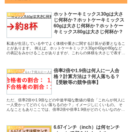
ホットケーキミックス30gは大さ
暮らしの知恵
じ何杯か？ホットケーキミックス
60gは大さじ何杯か？ホットケー
キミックス80gは大さじ何杯か？
私達が生活している中でよく体積や重さに関する計算が必要となるこ
とがあります。 例えば、ホットケーキミックス30gや60gや80gなど
の表記をみかけることがありますが、これらの体積を大さじで表すと
何倍分に相当するのか理解していますか。 ここで...
倍率2倍や1.9倍は何人に一人合
暮らしの知恵
格？計算方法は？何人落ちる？
【受験等の競争倍率】
ただ、倍率2倍や1.9倍などの中途半端な数値の場合「これらが何人に
一人受かってどのくらい落ちるのか？」イメージしにくいもの。 そ
んなこともありここでは、倍率2倍や倍率1.9倍がどのくらいなのか
（何人に一人合格で、落ちるのか？）について、その...
6.67インチ（inch）は何センチ
暮らしの知恵